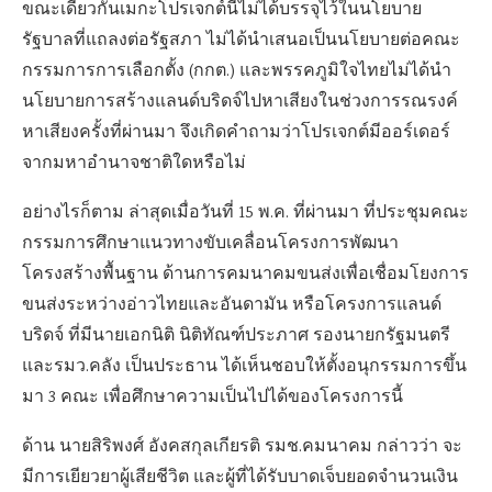
ขณะเดียวกันเมกะโปรเจกต์นี้ไม่ได้บรรจุไว้ในนโยบาย
รัฐบาลที่แถลงต่อรัฐสภา ไม่ได้นำเสนอเป็นนโยบายต่อคณะ
กรรมการการเลือกตั้ง (กกต.) และพรรคภูมิใจไทยไม่ได้นำ
นโยบายการสร้างแลนด์บริดจ์ไปหาเสียงในช่วงการรณรงค์
หาเสียงครั้งที่ผ่านมา จึงเกิดคำถามว่าโปรเจกต์มีออร์เดอร์
จากมหาอำนาจชาติใดหรือไม่
อย่างไรก็ตาม ล่าสุดเมื่อวันที่ 15 พ.ค. ที่ผ่านมา ที่ประชุมคณะ
กรรมการศึกษาแนวทางขับเคลื่อนโครงการพัฒนา
โครงสร้างพื้นฐาน ด้านการคมนาคมขนส่งเพื่อเชื่อมโยงการ
ขนส่งระหว่างอ่าวไทยและอันดามัน หรือโครงการแลนด์
บริดจ์ ที่มีนายเอกนิติ นิติทัณฑ์ประภาศ รองนายกรัฐมนตรี
และรมว.คลัง เป็นประธาน ได้เห็นชอบให้ตั้งอนุกรรมการขึ้น
มา 3 คณะ เพื่อศึกษาความเป็นไปได้ของโครงการนี้
ด้าน นายสิริพงศ์ อังคสกุลเกียรติ รมช.คมนาคม กล่าวว่า จะ
มีการเยียวยาผู้เสียชีวิต และผู้ที่ได้รับบาดเจ็บยอดจำนวนเงิน