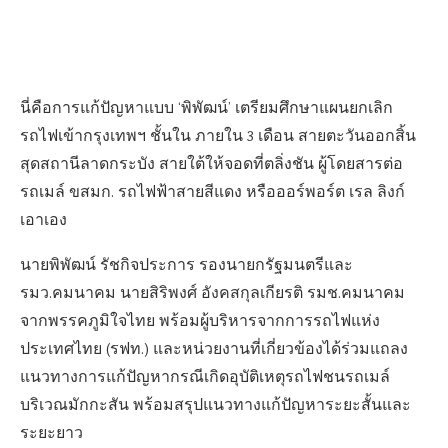
นี่คือการแก้ปัญหาแบบ ‘พิพัฒน์’ เตรียมศึกษาแผนยกเลิก
รถไฟเข้ากรุงเทพฯ ชั้นใน ภายใน 3 เดือน สายตะวันออกสิ้น
สุดสถานีลาดกระบัง สายใต้ให้จอดที่ตลิ่งชัน ผู้โดยสารต่อ
รถเมล์ ขสมก. รถไฟฟ้าสายสีแดง หรือออร์พอร์ต เรล ลิงก์
เอาเอง
นายพิพัฒน์ รัชกิจประการ รองนายกรัฐมนตรีและ
รมว.คมนาคม นายสิริพงศ์ อังคสกุลเกียรติ รมช.คมนาคม
จากพรรคภูมิใจไทย พร้อมผู้บริหารจากการรถไฟแห่ง
ประเทศไทย (รฟท.) และหน่วยงานที่เกี่ยวข้องได้ร่วมแถลง
แนวทางการแก้ปัญหากรณีเกิดอุบัติเหตุรถไฟชนรถเมล์
บริเวณมักกะสัน พร้อมสรุปแนวทางแก้ปัญหาระยะสั้นและ
ระยะยาว