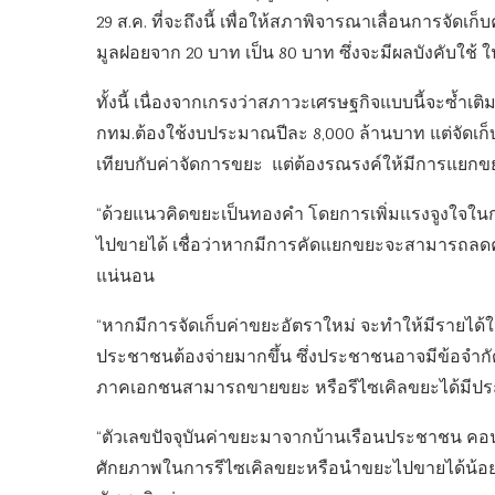
29 ส.ค. ที่จะถึงนี้ เพื่อให้สภาพิจารณาเลื่อนการจัดเ
มูลฝอยจาก 20 บาท เป็น 80 บาท ซึ่งจะมีผลบังคับใช้ ในว
ทั้งนี้ เนื่องจากเกรงว่าสภาวะเศรษฐกิจแบบนี้จะซ้
กทม.ต้องใช้งบประมาณปีละ 8,000 ล้านบาท แต่จัดเก็บ
เทียบกับค่าจัดการขยะ แต่ต้องรณรงค์ให้มีการแยกข
“ด้วยแนวคิดขยะเป็นทองคำ โดยการเพิ่มแรงจูงใจใ
ไปขายได้ เชื่อว่าหากมีการคัดแยกขยะจะสามารถลดค่า
แน่นอน
“หากมีการจัดเก็บค่าขยะอัตราใหม่ จะทำให้มีรายได้ใ
ประชาชนต้องจ่ายมากขึ้น ซึ่งประชาชนอาจมีข้อจำ
ภาคเอกชนสามารถขายขยะ หรือรีไซเคิลขยะได้มีปร
“ตัวเลขปัจจุบันค่าขยะมาจากบ้านเรือนประชาชน คอน
ศักยภาพในการรีไซเคิลขยะหรือนำขยะไปขายได้น้อยกว