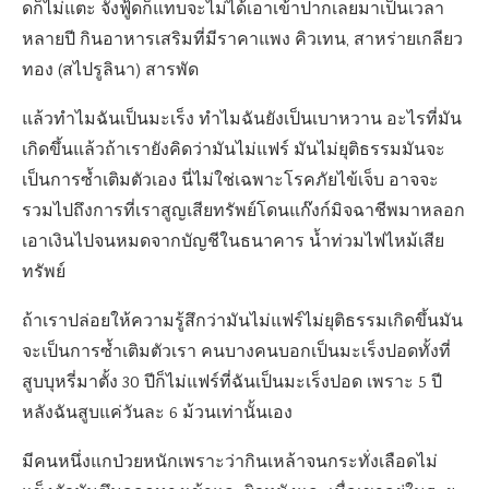
ดก็ไม่แตะ จังฟู้ดก็แทบจะไม่ได้เอาเข้าปากเลยมาเป็นเวลา
หลายปี กินอาหารเสริมที่มีราคาแพง คิวเทน, สาหร่ายเกลียว
ทอง (สไปรูลินา) สารพัด
แล้วทำไมฉันเป็นมะเร็ง ทำไมฉันยังเป็นเบาหวาน อะไรที่มัน
เกิดขึ้นแล้วถ้าเรายังคิดว่ามันไม่แฟร์ มันไม่ยุติธรรมมันจะ
เป็นการซ้ำเติมตัวเอง นี่ไม่ใช่เฉพาะโรคภัยไข้เจ็บ อาจจะ
รวมไปถึงการที่เราสูญเสียทรัพย์โดนแก๊งก์มิจฉาชีพมาหลอก
เอาเงินไปจนหมดจากบัญชีในธนาคาร น้ำท่วมไฟไหม้เสีย
ทรัพย์
ถ้าเราปล่อยให้ความรู้สึกว่ามันไม่แฟร์ไม่ยุติธรรมเกิดขึ้นมัน
จะเป็นการซ้ำเติมตัวเรา คนบางคนบอกเป็นมะเร็งปอดทั้งที่
สูบบุหรี่มาตั้ง 30 ปีก็ไม่แฟร์ที่ฉันเป็นมะเร็งปอด เพราะ 5 ปี
หลังฉันสูบแค่วันละ 6 ม้วนเท่านั้นเอง
มีคนหนึ่งแกป่วยหนักเพราะว่ากินเหล้าจนกระทั่งเลือดไม่