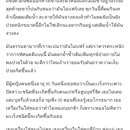
แข็งตัวมันซึมออกทางเข้าและผิวหนังและเมื่อเขาอยู่ในระยะ
สุดท้ายเขาก็บ่นกับหมอว่ามันไม่แฟร์เลย ทุกวันนี้ที่ผมกินเห
ล้าเนี่ยผมเติมน้ำ ละลายให้มันจางลงแล้วทำไมผมยังเป็นยัง
ป่วยหนักขนาดนี้อีกไม่ใช่เลิกนะอยากกินอยู่ แต่เติมน้ำให้มัน
จางลง
มันธรรมดามากที่เราจะบ่นว่ามันไม่แฟร์ แต่เราควรตระหนัก
ว่าการทัศนคติแบบนี้ มันตอกย้ำซ้ำเติมเพิ่มทุกข์ป่วยกายไม่
พอป่วยใจด้วย จะดีกว่าไหมถ้าเรายอมรับมันยว่าความเจ็บ
ป่วยเกิดขึ้นแล้ว
มีผู้หญิงคนหนึ่งอายุ 30 วันหนึ่งเธอพบว่าเป็นมะเร็งกระเพาะ
ปัสสาวะชนิดที่จะเกิดขึ้นกับคนแก่หรือสูบบุหรี่จัด เธอไม่เคย
แตะบุหรี่แล้วเธอก็อายุเพิ่ง 30 ตอนที่เธอรู้เธอโกรธมาก เธอ
เหวี่ยงวีนใส่หมอว่าทำไมหมอบอกช้า ก็เพราะหมอไม่คิดว่า
มะเร็งชนิดนี้จะเกิดขึ้นกับเธอ
เธอเหวี่ยงใส่หมอไม่พอ เธอเหวี่ยงวีนใส่คนที่บ้าน พ่อแม่ เธอ