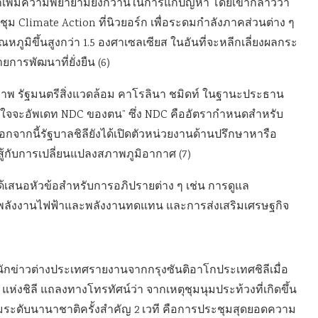
เพิ่มความพยายามยิ่งกว่านี้ในการแก้ปัญหา โดยเขากล่าวว่า
ชุม Climate Action ที่นิวยอร์ก เพื่อระดมกำลังภาคส่วนต่าง ๆ
ูมิขึ้นสูงกว่า 1.5 องศาเซลเซียส ในอันที่จะหลีกเลี่ยงผลกระ
การพัฒนาที่ยั่งยืน (6)
ธิภาพ รัฐมนตรีสิ่งแวดล้อม คาโรลินา ชมิดท์ ในฐานะประธาน
สินใจจะอัพเดท NDC ของตน” ซึ่ง NDC คืออัตรากำหนดสำหรับ
ากนี้รัฐบาลชิลียังได้เปิดตัวหน่วยงานด้านปรึกษาหารือ
้กับการเปลี่ยนแปลงสภาพภูมิอากาศ (7)
ด้เสนอหัวข้อสำหรับการอภิปรายต่าง ๆ เช่น การดูแล
พลังงานไฟฟ้าและพลังงานทดแทน และการส่งเสริมเศรษฐกิจ
 สำนักข่าวต่างประเทศรายงานจากกรุงซันติอาโกประเทศชิลีเมื่อ
 แห่งชิลี แถลงทางโทรทัศน์ว่า จากเหตุชุมนุมประท้วงที่เกิดขึ้น
ุมระดับนานาชาติครั้งสำคัญ 2 เวที คือการประชุมสุดยอดความ