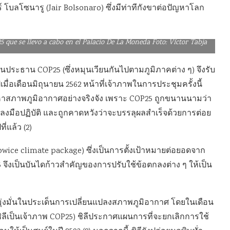
บลโซนารู (Jair Bolsonaro) ซึ่งมีท่าทีกังขาต่อปัญหาโลก
 que se llevo a cabo en el Palacio De La Moneda Foto: Víctor Tabja
็นประธาน COP25 (ซึ่งหมุนเวียนกันไปตามภูมิภาคต่าง ๆ) จึงรับ
อเดือนมิถุนายน 2562 หน้าที่เจ้าภาพในการประชุมครั้งนี้
ัญหาสภาพภูมิอากาศอย่างจริงจัง เพราะ COP25 ถูกขนานนามว่า
ารลงมือปฏิบัติ และถูกคาดหวังว่าจะบรรลุผลสำเร็จด้วยการต่อย
่แล้ว (2)
owice climate package) ซึ่งเป็นการตั้งเป้าหมายต่อยอดจาก
5 จึงเป็นบันไดก้าวสำคัญของการปรับใช้ข้อตกลงต่าง ๆ ให้เป็น
ที่มุ่งมั่นในประเด็นการเปลี่ยนแปลงสภาพภูมิอากาศ โดยในเดือน
้ชิลีเป็นเจ้าภาพ COP25) ชิลีประกาศแผนการที่จะยกเลิกการใช้