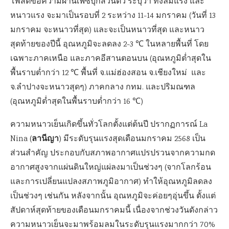
โพสต์ข้อความผ่านเฟซบุ๊กส่วนตัว ระบุว่า ทั้งลมแรง และ
หนาวแรง จะมาเป็นรอบที่ 2 ระหว่าง 11-14 มกราคม (วันที่ 13
มกราคม จะหนาวที่สุด) และจะเป็นหนาวที่สุด และหนาว
สุดท้ายของปีนี้ อุณหภูมิจะลดลง 2-3 ℃ ในหลายพื้นที่ โดย
เฉพาะภาคเหนือ และภาคอีสานตอนบน (อุณหภูมิต่ำสุดใน
พื้นราบต่ำกว่า 12 ℃ พื้นที่ จ.แม่ฮ่องสอน จ.เชียงใหม่ และ
จ.ลำปางจะหนาวสุดๆ) ภาคกลาง กทม. และปริมณฑล
(อุณหภูมิต่ำสุดในพื้นราบต่ำกว่า 16 ℃)
ความหนาวเย็นเกิดขึ้นทั่วโลกตั้งแต่ต้นปี ปรากฏการณ์ La
ลานีญา
Nina (
) มีระดับรุนแรงสุดเดือนมกราคม 2568 เป็น
ส่วนสำคัญ ประกอบกับสภาพอากาศแปรปรวนจากความกด
อากาศสูงจากแผ่นดินใหญ่แผ่ลงมาเป็นช่วงๆ (จากโลกร้อน
และการเปลี่ยนแปลงสภาพภูมิอากาศ) ทำให้อุณหภูมิลดลง
เป็นช่วงๆ เช่นกัน หลังจากนั้น อุณหภูมิจะค่อยๆอุ่นขึ้น ตั้งแต่
สัปดาห์สุดท้ายของเดือนมกราคมนี้ เนื่องจากช่วงวันดังกล่าว
ความหนาวเย็นจะมาพร้อมลมในระดับรุนแรงมากกว่า 70%