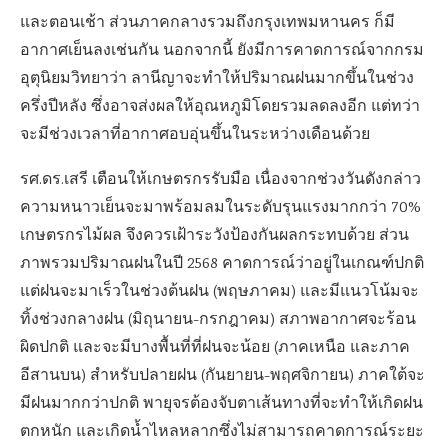
และตอนเช้า ส่วนภาคกลางรวมถึงกรุงเทพมหานคร ก็มี
อากาศเย็นลงเช่นกัน นอกจากนี้ ยังมีการคาดการณ์จากกรม
อุตุนิยมวิทยาว่า ลานีญาจะทำให้ปริมาณฝนมากขึ้นในช่วง
ครึ่งปีหลัง ซึ่งอาจส่งผลให้อุณหภูมิโดยรวมลดลงอีก แต่ทว่า
จะมีช่วงเวลาที่อากาศอบอุ่นขึ้นในระหว่างเดือนด้วย
รศ.ดร.เสรี เตือนให้เกษตรกรรับมือ เนื่องจากช่วงวันดังกล่าว
ความหนาวเย็นจะมาพร้อมลมในระดับรุนแรงมากกว่า 70%
เกษตรกรไม้ผล จึงควรเฝ้าระวังป้องกันผลกระทบด้วย ส่วน
ภาพรวมปริมาณฝนในปี 2568 คาดการณ์ว่าอยู่ในเกณฑ์ปกติ
แต่ฝนจะมาเร็วในช่วงต้นฝน (พฤษภาคม) และมีแนวโน้มจะ
ทิ้งช่วงกลางฝน (มิถุนายน-กรกฎาคม) สภาพอากาศจะร้อน
ผิดปกติ และจะมีบางพื้นที่ที่ฝนจะน้อย (ภาคเหนือ และภาค
อีสานบน) สำหรับปลายฝน (กันยายน-พฤศจิกายน) ภาคใต้จะ
มีฝนมากกว่าปกติ พายุจรต้องจับตาเส้นทางที่จะทำให้เกิดฝน
ตกหนัก และเกิดน้ำไหลหลากซึ่งไม่สามารถคาดการณ์ระยะ