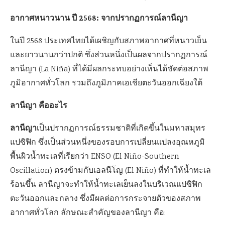
อากาศหนาวนาน ปี 2568: จากปรากฏการณ์ลานีญา
ในปี 2568 ประเทศไทยได้เผชิญกับสภาพอากาศที่หนาวเย็น
และยาวนานกว่าปกติ ซึ่งส่วนหนึ่งเป็นผลจากปรากฏการณ์
ลานีญา (La Niña) ที่ได้มีผลกระทบอย่างเห็นได้ชัดต่อสภาพ
ภูมิอากาศทั่วโลก รวมถึงภูมิภาคเอเชียตะวันออกเฉียงใต้
ลานีญา คืออะไร
ลานีญา
เป็นปรากฏการณ์ธรรมชาติที่เกิดขึ้นในมหาสมุทร
แปซิฟิก ซึ่งเป็นส่วนหนึ่งของรอบการเปลี่ยนแปลงอุณหภูมิ
พื้นผิวน้ำทะเลที่เรียกว่า ENSO (El Niño-Southern
Oscillation) ตรงข้ามกับเอลนีโญ (El Niño) ที่ทำให้น้ำทะเล
ร้อนขึ้น ลานีญาจะทำให้น้ำทะเลเย็นลงในบริเวณแปซิฟิก
ตะวันออกและกลาง ซึ่งมีผลต่อการกระจายตัวของสภาพ
อากาศทั่วโลก ลักษณะสำคัญของลานีญา คือ: