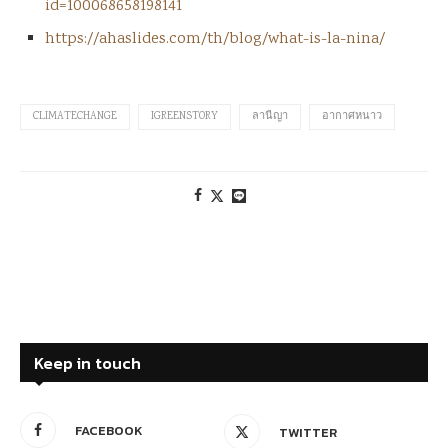
id=100068658198141
https://ahaslides.com/th/blog/what-is-la-nina/
CLIMATECHANGE
IGREENSTORY
ลานีญา
อากาศหนาว
Keep in touch
FACEBOOK
TWITTER