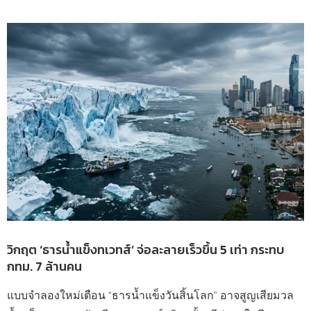
วิกฤต ‘ธารน้ำแข็งทเวทส์’ จ่อละลายเร็วขึ้น 5 เท่า กระทบ
กทม. 7 ล้านคน
แบบจำลองใหม่เตือน “ธารน้ำแข็งวันสิ้นโลก” อาจสูญเสียมวล