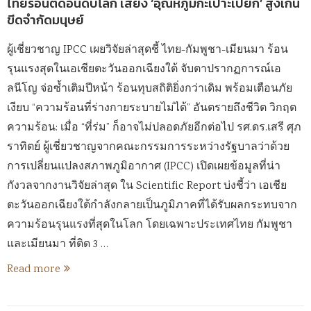
ไทยร้อนติดอันดับโลก เสี่ยง ‘อุณหภูมิกะเปาะเปียก’ สูงเกิน
ขีดจำกัดมนุษย์
ผู้เชี่ยวชาญ IPCC เผยวิจัยล่าสุดชี้ ไทย-กัมพูชา-เมียนมา ร้อน
รุนแรงสุดในเอเชียตะวันออกเฉียงใต้ จับตาปรากฏการณ์เอ
ลนีโญ จ่อซ้ำเติมปีหน้า ร้อนทุบสถิติยิ่งกว่าเดิม พร้อมเตือนภัย
เงียบ “ความร้อนที่ร่างกายระบายไม่ได้” อันตรายถึงชีวิต วิกฤต
ความร้อน: เมื่อ “ที่ร่ม” ก็อาจไม่ปลอดภัยอีกต่อไป รศ.ดร.เสรี ศุภ
ราทิตย์ ผู้เชี่ยวชาญจากคณะกรรมการระหว่างรัฐบาลว่าด้วย
การเปลี่ยนแปลงสภาพภูมิอากาศ (IPCC) เปิดเผยข้อมูลที่น่า
กังวลจากงานวิจัยล่าสุด ใน Scientific Report บ่งชี้ว่า เอเชีย
ตะวันออกเฉียงใต้กำลังกลายเป็นภูมิภาคที่ได้รับผลกระทบจาก
ความร้อนรุนแรงที่สุดในโลก โดยเฉพาะประเทศไทย กัมพูชา
และเมียนมา ที่ติด 3 …
Read more