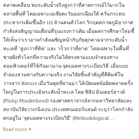
คลาดเคลื่อน พบระดับน้ำจริงสูงกว่าที่คาดการณ์ไว้มากใน
หลายพื้นที่ โดยเฉพาะเอเชียตะวันออกเฉียงใต้ หวั่นกระทบ
ประชากรเพิ่มขึ้นอีก 132 ล้านคนทั่วโลก วิกฤตสภาพภูมิอากาศ
กำลังส่งสัญญาณเตือนที่รุนแรงกว่าเดิม เมื่อผลการศึกษาใหม่ชี้
ให้เห็นว่าเราอาจกำลังเผชิญหน้ากับภัยคุกคามจากระดับน้ำ
ทะเลที่ “สูงกว่าที่คิด” และ “เร็วกว่าที่คาด” โดยเฉพาะในพื้นที่
ชายฝั่งทั่วโลกที่ความจริงไม่ได้ตรงตามแบบจำลองทาง
คอมพิวเตอร์ที่ใช้กันมานาน จุดบอดทางระเบียบวิธี: เมื่อแบบ
จำลองสวนทางกับความจริง งานวิจัยชิ้นสำคัญที่ตีพิมพ์ใน
วารสาร Nature เมื่อวันพุธที่ผ่านมา ได้เปิดเผยข้อผิดพลาดครั้ง
ใหญ่ในการประเมินระดับน้ำทะเล โดย ฟิลิป มินเดอร์ฮาวด์
(Philip Minderhoud) รองศาสตราจารย์จากมหาวิทยาลัยและ
สถาบันวิจัยวาเกนิงเงน ประเทศเนเธอร์แลนด์ ระบุว่าโลกกำลัง
ตกอยู่ใน “จุดบอดทางระเบียบวิธี” (Methodological …
Read more