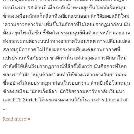
ก่อนในรอบ 3.6 ล้านปี เมื่อระดับน้ำทะเลสูงขึ้น โลกก็เริ่มหมุน
ช้าลงเหมือนนักสเก็ตลีลาที่เหยียดแขนออก นักวิจัยเผยสถิติใหม่
“ความยาวกลางวัน” เพิ่มขึ้นในอัตราที่ไม่เคยปรากฏมาก่อน นับ
ตั้งแต่ยุคไพลโอซีน ชี้ชัดกิจกรรมมนุษย์คือตัวการหลัก และอาจ
ส่งผลกระทบต่อระบบนำทางอวกาศในอนาคต การเปลี่ยนแปลง
สภาพภูมิอากาศ ไม่ได้ส่งผลกระทบเพียงแค่สภาพอากาศที่
แปรปรวนหรือภัยธรรมชาติเท่านั้น แต่ล่าสุดผลการศึกษาใหม่
กำลังชี้ให้เห็นถึงปรากฏการณ์ที่ลึกซึ้งยิ่งกว่า นั่นคือการที่โลก
ของเรากำลัง “หมุนช้าลง” จนทำให้ช่วงเวลากลางวันยาวนาน
ขึ้นอย่างไม่เคยปรากฏมาก่อนในรอบกว่า 3 ล้านปี เมื่อโลกหมุน
ช้าลงเหมือน “นักสเก็ตลีลา” นักวิจัยจากมหาวิทยาลัยเวียนนา
และ ETH Zurich ได้เผยแพร่ผลงานวิจัยในวารสาร Journal of
…
Read more