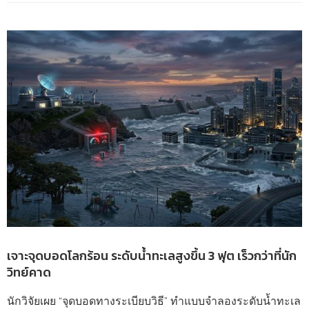
เจาะจุดบอดโลกร้อน ระดับน้ำทะเลสูงขึ้น 3 ฟุต เร็วกว่าที่นัก
วิทย์คาด
นักวิจัยเผย “จุดบอดทางระเบียบวิธี” ทำแบบจำลองระดับน้ำทะเล