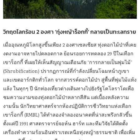
วิกฤตโลกร้อน 2 องศา ‘ทุ่งหญ้าร็อกกี้’ กลายเป็นทะเลทราย
เมื่ออุณหภูมิโลกสูงขึ้นเพียง 2 องศาเซลเซียส ทุ่งดอกไม้ป่าที่เคย
งดงามอาจหายไปตลอดกาล ย้อนรอยการทดลอง 29 ปีในเทือก
เขาร็อกกี้ ที่เผยให้เห็นสัญญาณเตือนภัย “การกลายเป็นพุ่มไม้”
(Shrubification) ปรากฏการณ์ที่กำลังเปลี่ยนโฉมหน้าภูเขา
และเขตอาร์กติกทั่วโลก จากสวรรค์ดอกไม้ป่า สู่พื้นที่พุ่มไม้แห้ง
แล้ง ในทุกๆ ปี นักท่องเที่ยวต่างเดินทางไปยังรัฐโคโลราโดเพื่อ
ชมความงามของทุ่งดอกไม้ป่าหลากสีสัน แต่เบื้องหลังความ
งามนั้น นักวิทยาศาสตร์จากห้องปฏิบัติการชีววิทยาแห่งเทือก
เขาร็อกกี้ (RMBL) ได้ทำลองจำลองอนาคตที่น่าสะพรึงกลัวขึ้น
ตั้งแต่ปี 1991 ศาสตราจารย์จอห์น ฮาร์ท และทีมวิจัยได้ติดตั้ง
เครื่องทำความร้อนอินฟราเรดเหนือทุ่งหญ้าธรรมชาติ เพื่อเพิ่ม