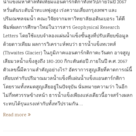
น้ำแข็งมหาศาลทัดเทียมแอนตาร์กติกาทั้งทวีปภายในปี 2067
หวั่นดันระดับน้ำทะเลพุ่งสูง เร่งความเสี่ยงกรุงเทพฯ และ
ปริมณฑลจมน้ำ คณะวิจัยจากมหาวิทยาลัยเอดินเบอระ ได้ตี
พิมพ์ผลการศึกษาใหม่ในวารสาร Geophysical Research
Letters โดยใช้แบบจำลองแผ่นน้ำแข็งขั้นสูงที่ปรับเทียบข้อมูล
ด้วยดาวเทียม ผลการวิเคราะห์พบว่า ธารน้ำแข็งทเวทส์
(Thwaites Glacier) ในภูมิภาคแอนตาร์กติกาตะวันตก อาจสูญ
เสียมวลน้ำแข็งสูงถึง 180-200 กิกะตันต่อปี ภายในปี ค.ศ. 2067
ตัวเลขนี้มีความสำคัญอย่างไร? อัตราการสูญเสียที่คาดการณ์นี้
เทียบเท่ากับปริมาณมวลน้ำแข็งที่แผ่นน้ำแข็งแอนตาร์กติกา
โดยรวมทั้งหมดสูญเสียอยู่ในปัจจุบัน นั่นหมายความว่า ในอีก
ไม่กี่ทศวรรษข้างหน้า ธารน้ำแข็งเพียงแห่งเดียวนี้อาจสร้างผลก
ระทบได้รุนแรงเท่ากับทั้งทวีปรวมกัน …
Read more