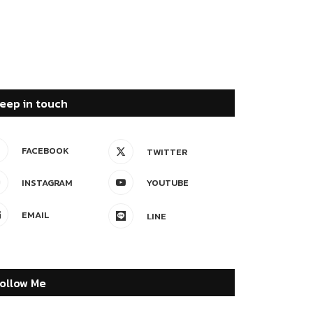
eep in touch
FACEBOOK
TWITTER
INSTAGRAM
YOUTUBE
EMAIL
LINE
ollow Me