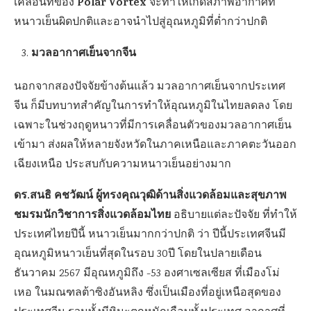
Polar Vortex
เคลื่อนที่ของ
จะทำให้เกิดสภาพอากาศที่
หนาวเย็นผิดปกติและอาจนำไปสู่อุณหภูมิที่ต่ำกว่าปกติ
มวลอากาศเย็นจากจีน
นอกจากสองปัจจัยข้างต้นแล้ว มวลอากาศเย็นจากประเทศ
จีน ก็มีบทบาทสำคัญในการทำให้อุณหภูมิในไทยลดลง โดย
เฉพาะในช่วงฤดูหนาวที่มีการเคลื่อนตัวของมวลอากาศเย็น
เข้ามา ส่งผลให้หลายจังหวัดในภาคเหนือและภาคตะวันออก
เฉียงเหนือ ประสบกับความหนาวเย็นอย่างมาก
ดร.สนธิ คชวัฒน์ ผู้ทรงคุณวุฒิด้านสิ่งแวดล้อมและสุขภาพ
ชมรมนักวิชาการสิ่งแวดล้อมไทย
อธิบายแต่ละปัจจัย ที่ทำให้
ประเทศไทยปีนี้ หนาวเย็นมากกว่าปกติ ว่า ปีนี้ประเทศจีนมี
อุณหภูมิหนาวเย็นที่สุดในรอบ 30ปี โดยในปลายเดือน
ธันวาคม 2567 มีอุณหภูมิถึง -53 องศาเซลเซียส ที่เมืองโม่
เหอ ในมณฑลต้าซิงอันหลิง ซึ่งเป็นเมืองที่อยู่เหนือสุดของ