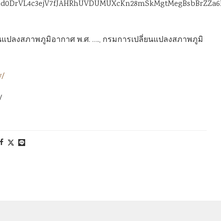
/pfbid0DrVL4c3ejV7fJAHRhUVDUMUXcKn28mSkMgtMegBsbBrZZa6
นแปลงสภาพภูมิอากาศ พ.ศ. …., กรมการเปลี่ยนแปลงสภาพภูมิ
w/
/