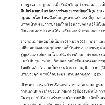
รากฐานทางกฎหมายเพื่อรับมือวิกฤตโลกร้อนอย่างเป็น
มีมติเห็นชอบในหลักการร่างพระราชบัญญัติ (พ.ร.บ.) 
กฎหมายโลกร้อน
ซึ่งเป็นกฎหมายฉบับแรกที่ถูกออกแ
บรรลุเป้าหมายการปล่อยก๊าซเรือนกระจกสุทธิให้เป็นศูน
ศักยภาพของประเทศให้รองรับและปรับตัวต่อผลกระทบ
ร่างกฎหมายฉบับนี้มีเนื้อหา 14 หมวด 205 มาตรา แ
เปลี่ยนแปลงสภาพภูมิอากาศทั้งในส่วนของสาเหตุ คือ
สูญเสียและเสียหาย โดยเสริมสร้างศักยภาพของประเทศ
แนวโน้มรุนแรงและเกิดบ่อยมากยิ่งขึ้น ตลอดจนบรรลุ
โดยยึดหลัก “ความเป็นธรรมด้านสภาพภูมิอากาศ” (C
ปรับปรุงคุณภาพชีวิตของประชาชนควบคู่กัน (1) (2) (4
เป้าหมายการลดก๊าซเรือนกระจกของไทยตามกฎหมาย
กำหนดเป็นภารกิจของหน่วยงานรัฐต้องรับดำเนินกา
กัน (2) ภายใต้โครงสร้างทางนโยบายที่มีการจัดตั
(กนภ.) ซึ่งมีนายกรัฐมนตรีเป็นประธาน พร้อมกรรม