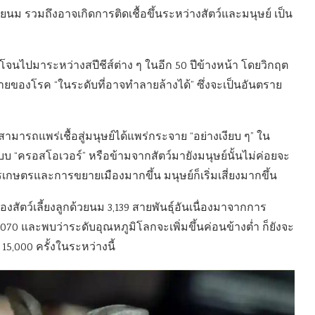
วยนม รวมถึงอาจเกิดการติดเชื้อขึ้นระหว่างสัตว์และมนุษย์ เป็น
กระโจนไปมาระหว่างสปีชีส์ต่าง ๆ ในอีก 50 ปีข้างหน้า โดยวิกฤต
ของโรค “ในระดับที่อาจทำลายล้างได้” ซึ่งจะเป็นอันตราย
สามารถแพร่เชื้อสู่มนุษย์ได้แพร่กระจาย “อย่างเงียบ ๆ” ใน
แบบ “ครอสโอเวอร์” หรือข้ามจากสัตว์มายังมนุษย์นั้นไม่ค่อยจะ
อการเกษตรและการขยายเมืองมากขึ้น มนุษย์ก็เริ่มเสี่ยงมากขึ้น
ตว์เลี้ยงลูกด้วยนม 3,139 สายพันธุ์อันเนื่องมาจากการ
70 และพบว่าระดับอุณหภูมิโลกจะเพิ่มขึ้นค่อนข้างต่ำ ก็ยังจะ
15,000 ครั้งในระหว่างนี้