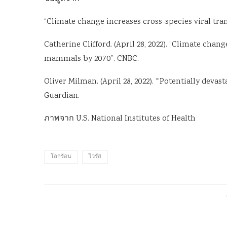
“Climate change increases cross-species viral trans
Catherine Clifford. (April 28, 2022). “Climate cha
mammals by 2070”. CNBC.
Oliver Milman. (April 28, 2022). “‘Potentially deva
Guardian.
ภาพจาก U.S. National Institutes of Health
โลกร้อน
ไวรัส