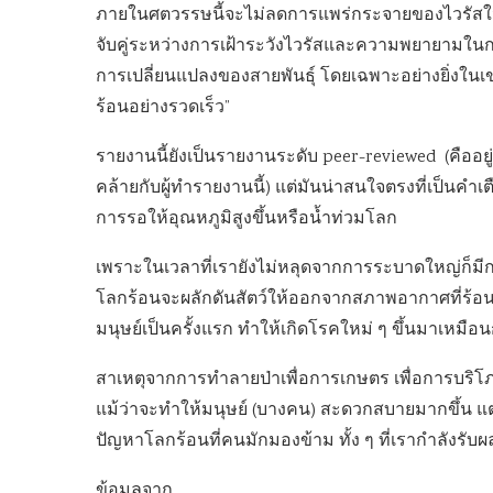
ภายในศตวรรษนี้จะไม่ลดการแพร่กระจายของไวรัสใ
จับคู่ระหว่างการเฝ้าระวังไวรัสและความพยายาม
การเปลี่ยนแปลงของสายพันธุ์ โดยเฉพาะอย่างยิ่งในเข
ร้อนอย่างรวดเร็ว”
รายงานนี้ยังเป็นรายงานระดับ peer-reviewed (คืออ
คล้ายกับผู้ทำรายงานนี้) แต่มันน่าสนใจตรงที่เป็นคำเ
การรอให้อุณหภูมิสูงขึ้นหรือน้ำท่วมโลก
เพราะในเวลาที่เรายังไม่หลุดจากการระบาดใหญ่ก็มีกา
โลกร้อนจะผลักดันสัตว์ให้ออกจากสภาพอากาศที่ร้อนขึ้
มนุษย์เป็นครั้งแรก ทำให้เกิดโรคใหม่ ๆ ขึ้นมาเหม
สาเหตุจากการทำลายป่าเพื่อการเกษตร เพื่อการบริโภค
แม้ว่าจะทำให้มนุษย์ (บางคน) สะดวกสบายมากขึ้น แต่ม
ปัญหาโลกร้อนที่คนมักมองข้าม ทั้ง ๆ ที่เรากำลังร
ข้อมูลจาก