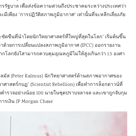
คารรัฐบาล เพื่อส่งข้อความด่วนถึงประชาคมระหว่างประเทศว่า
ีเพียง “การปฏิวัติสภาพภูมิอากาศ” เท่านั้นที่จะหลีกเลี่ยงภัย
ขัดขืนที่นำโดยนักวิทยาศาสตร์ที่ใหญ่ที่สุดในโลก” เริ่มต้นขึ้น
ลว่าด้วยการเปลี่ยนแปลงสภาพภูมิอากาศ (IPCC) ออกรายงาน
้หากโลกยังไสามารถควบคุมอุณหภูมิไม่ให้สูงเกินกว่า 1.5 องศา
์ แคลมัส (Peter Kalmus) นักวิทยาศาสตร์ด้านสภาพอากาศของ
ทยาศาสตร์กบฏ” (Scientist Rebellion) เพื่อทำการล็อกดาวน์ที่
ยตำรวจอย่างน้อย 100 นายในชุดปราบจลาจล และเขาถูกจับกุม
การเงิน JP Morgan Chase