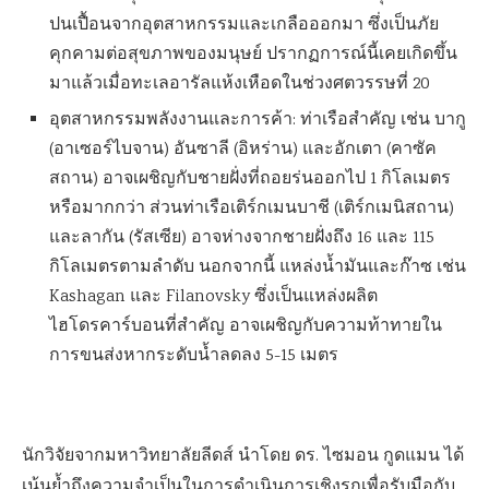
ปนเปื้อนจากอุตสาหกรรมและเกลือออกมา ซึ่งเป็นภัย
คุกคามต่อสุขภาพของมนุษย์ ปรากฏการณ์นี้เคยเกิดขึ้น
มาแล้วเมื่อทะเลอารัลแห้งเหือดในช่วงศตวรรษที่ 20
อุตสาหกรรมพลังงานและการค้า: ท่าเรือสำคัญ เช่น บากู
(อาเซอร์ไบจาน) อันซาลี (อิหร่าน) และอักเตา (คาซัค
สถาน) อาจเผชิญกับชายฝั่งที่ถอยร่นออกไป 1 กิโลเมตร
หรือมากกว่า ส่วนท่าเรือเติร์กเมนบาชี (เติร์กเมนิสถาน)
และลากัน (รัสเซีย) อาจห่างจากชายฝั่งถึง 16 และ 115
กิโลเมตรตามลำดับ นอกจากนี้ แหล่งน้ำมันและก๊าซ เช่น
Kashagan และ Filanovsky ซึ่งเป็นแหล่งผลิต
ไฮโดรคาร์บอนที่สำคัญ อาจเผชิญกับความท้าทายใน
การขนส่งหากระดับน้ำลดลง 5-15 เมตร
นักวิจัยจากมหาวิทยาลัยลีดส์ นำโดย ดร. ไซมอน กูดแมน ได้
เน้นย้ำถึงความจำเป็นในการดำเนินการเชิงรุกเพื่อรับมือกับ