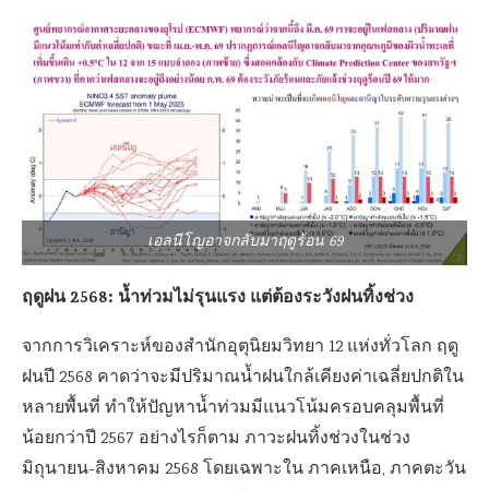
เอลนีโญอาจกลับมาฤดูร้อน 69
ฤดูฝน 2568: น้ำท่วมไม่รุนแรง แต่ต้องระวังฝนทิ้งช่วง
จากการวิเคราะห์ของสำนักอุตุนิยมวิทยา 12 แห่งทั่วโลก ฤดู
ฝนปี 2568 คาดว่าจะมีปริมาณน้ำฝนใกล้เคียงค่าเฉลี่ยปกติใน
หลายพื้นที่ ทำให้ปัญหาน้ำท่วมมีแนวโน้มครอบคลุมพื้นที่
น้อยกว่าปี 2567 อย่างไรก็ตาม ภาวะฝนทิ้งช่วงในช่วง
มิถุนายน-สิงหาคม 2568 โดยเฉพาะใน ภาคเหนือ, ภาคตะวัน