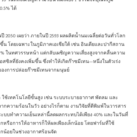
0 วันหลังเผชิญความร้อน แม้เพียง 1 ชั่วโมงที่อุณหภูมิ
0.5% ได้
50 เผยว่า ภายในปี 2593 ผลผลิตน้ำนมเฉลี่ยต่อวันทั่วโลก
้น โดยเฉพาะในภูมิภาคเอเชียใต้ เช่น อินเดียและปากีสถาน
50% ในทศวรรษหน้า แต่กลับเผชิญความเสี่ยงสูงจากคลื่นความ
ซิลที่ยังคงเพิ่มขึ้น ซึ่งทำให้เกิดก๊าซมีเทน—หนึ่งในตัวเร่ง
3 ของการปล่อยก๊าซมีเทนจากมนุษย์
า ใช้เทคโนโลยีขั้นสูง เช่น ระบบระบายอากาศ พัดลม และ
ดจากความร้อนในวัว อย่างไรก็ตาม งานวิจัยที่ตีพิมพ์ในวารสาร
C ระบบทำความเย็นเหล่านี้ลดผลกระทบได้เพียง 40% และในวันที่
หรือการให้อาหารก็ให้ผลเพียงเล็กน้อย โดยฟาร์มที่ใช้
นเล็กน้อยในช่วงอากาศร้อนจัด