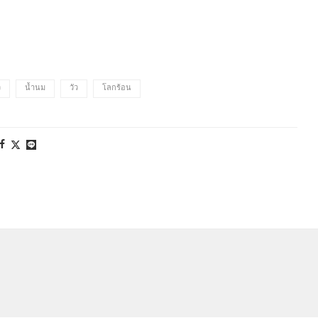
ว
น้ำนม
วัว
โลกร้อน