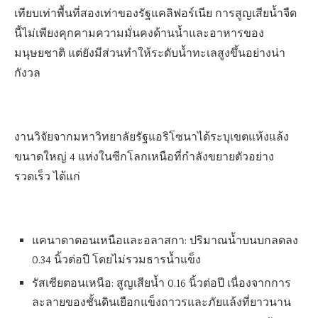
เทียบเท่าพื้นที่สองเท่าของรัฐแคลิฟอร์เนีย การสูญเสียน้ำจืด
นี้ไม่เพียงคุกคามความมั่นคงด้านน้ำและอาหารของ
มนุษยชาติ แต่ยังมีส่วนทำให้ระดับน้ำทะเลสูงขึ้นอย่างน่า
กังวล
งานวิจัยจากมหาวิทยาลัยรัฐแอริโซนาได้ระบุเขตแห้งแล้ง
ขนาดใหญ่ 4 แห่งในซีกโลกเหนือที่กำลังขยายตัวอย่าง
รวดเร็ว ได้แก่
แคนาดาตอนเหนือและอลาสกา: ปริมาณน้ำบนบกลดลง
0.34 นิ้วต่อปี โดยไม่รวมธารน้ำแข็ง
รัสเซียตอนเหนือ: สูญเสียน้ำ 0.16 นิ้วต่อปี เนื่องจากการ
ละลายของชั้นดินเยือกแข็งถาวรและภัยแล้งที่ยาวนาน