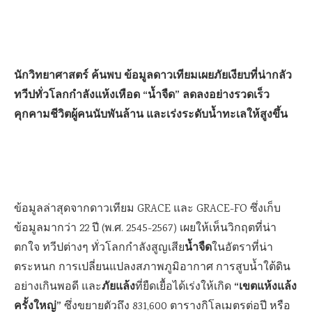
นักวิทยาศาสตร์ ค้นพบ ข้อมูลดาวเทียมเผยภัยเงียบที่น่ากลัว
ทวีปทั่วโลกกำลังแห้งเหือด “น้ำจืด” ลดลงอย่างรวดเร็ว
คุกคามชีวิตผู้คนนับพันล้าน และเร่งระดับน้ำทะเลให้สูงขึ้น
ข้อมูลล่าสุดจากดาวเทียม GRACE และ GRACE-FO ซึ่งเก็บ
ข้อมูลมากว่า 22 ปี (พ.ศ. 2545-2567) เผยให้เห็นวิกฤตที่น่า
น้ำจืด
ตกใจ ทวีปต่างๆ ทั่วโลกกำลังสูญเสีย
ในอัตราที่น่า
ตระหนก การเปลี่ยนแปลงสภาพภูมิอากาศ การสูบน้ำใต้ดิน
ภัยแล้ง
“เขตแห้งแล้ง
อย่างเกินพอดี และ
ที่ยืดเยื้อได้เร่งให้เกิด
ครั้งใหญ่”
ซึ่งขยายตัวถึง 831,600 ตารางกิโลเมตรต่อปี หรือ