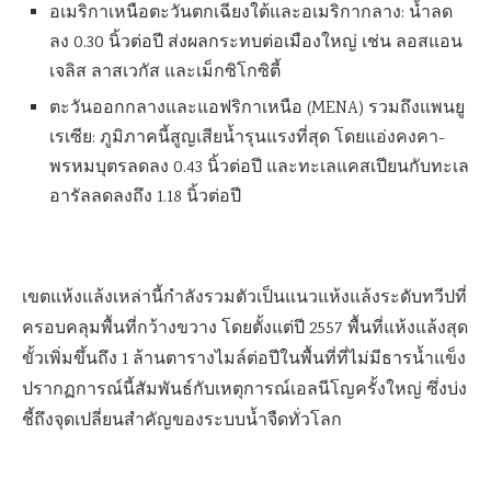
อเมริกาเหนือตะวันตกเฉียงใต้และอเมริกากลาง: น้ำลด
ลง 0.30 นิ้วต่อปี ส่งผลกระทบต่อเมืองใหญ่ เช่น ลอสแอน
เจลิส ลาสเวกัส และเม็กซิโกซิตี้
ตะวันออกกลางและแอฟริกาเหนือ (MENA) รวมถึงแพนยู
เรเซีย: ภูมิภาคนี้สูญเสียน้ำรุนแรงที่สุด โดยแอ่งคงคา-
พรหมบุตรลดลง 0.43 นิ้วต่อปี และทะเลแคสเปียนกับทะเล
อารัลลดลงถึง 1.18 นิ้วต่อปี
เขตแห้งแล้งเหล่านี้กำลังรวมตัวเป็นแนวแห้งแล้งระดับทวีปที่
ครอบคลุมพื้นที่กว้างขวาง โดยตั้งแต่ปี 2557 พื้นที่แห้งแล้งสุด
ขั้วเพิ่มขึ้นถึง 1 ล้านตารางไมล์ต่อปีในพื้นที่ที่ไม่มีธารน้ำแข็ง
ปรากฏการณ์นี้สัมพันธ์กับเหตุการณ์เอลนีโญครั้งใหญ่ ซึ่งบ่ง
ชี้ถึงจุดเปลี่ยนสำคัญของระบบน้ำจืดทั่วโลก