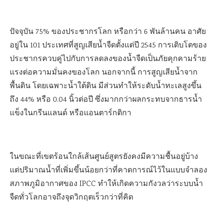
ปัจจุบัน 75% ของประชากรโลก หรือกว่า 6 พันล้านคน อาศัย
อยู่ใน 101 ประเทศที่สูญเสียน้ำจืดตั้งแต่ปี 2545 การเติบโตของ
ประชากรควบคู่ไปกับการลดลงของน้ำจืดเป็นภัยคุกคามร้าย
แรงต่อความมั่นคงของโลก นอกจากนี้ การสูญเสียน้ำจาก
พื้นดิน โดยเฉพาะน้ำใต้ดิน มีส่วนทำให้ระดับน้ำทะเลสูงขึ้น
ถึง 44% หรือ 0.04 นิ้วต่อปี ซึ่งมากกว่าผลกระทบจากธารน้ำ
แข็งในกรีนแลนด์ หรือแอนตาร์กติกา
ในขณะที่เขตร้อนใกล้เส้นศูนย์สูตรยังคงมีความชื้นอยู่บ้าง
แต่ปริมาณน้ำที่เพิ่มขึ้นน้อยกว่าที่คาดการณ์ไว้ในแบบจำลอง
สภาพภูมิอากาศของ IPCC ทำให้เกิดความกังวลว่าระบบน้ำ
จืดทั่วโลกอาจถึงจุดวิกฤตเร็วกว่าที่คิด