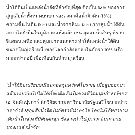
น้ำใต้ดินเป็นแหล่งน้ำจืดที่สำคัญที่สุด คิดเป็น 68% ของการ
สูญเสียน้ำทั้งหมดบนบก รองลงมาคือน้ำผิวดิน (18%)
ความชื้นในดิน (9%) และน้ำจากหิมะ (5%) การสูบน้ำใต้ดิน
อย่างไม่ยั่งยืนในภูมิภาคแห้งแล้ง เช่น ลุ่มแม่น้ำสินธุ ที่ราบ
จีนตอนเหนือ และหุบเขาตอนกลาง ทำให้แหล่งน้ำใต้ดิน
ขนาดใหญ่ครึ่งหนึ่งของโลกกำลังลดลงในอัตรา 10% หรือ
มากกว่าต่อปี เมื่อเทียบกับน้ำหมุนเวียน
“น้ำใต้ดินเปรียบเสมือนกองทุนทรัสต์โบราณ เมื่อสูบออกมา
แล้วแทบเป็นไปไม่ได้ที่จะเติมคืนในช่วงชีวิตมนุษย์”
หฤษีเกศ
เอ. จันดันปุรการ์ นักวิจัยจากมหาวิทยาลัยรัฐแอริโซนากล่าว
“เรากำลังสูญเสียน้ำจืดในอัตราที่น่าตกใจ โดยไม่ได้พยายาม
เติมน้ำในช่วงที่มีฝนตกชุก ซึ่งอาจนำไปสู่ภาวะล้มละลาย
ของแหล่งน้ำจืด”