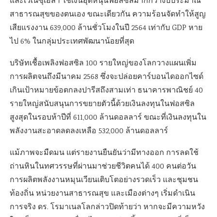
และเวเนซุเอลา ใช้เงินอุดหนุนฟอสซิลมากกว่างบประมาณ
สาธารณสุขของตนเอง ขณะเดียวกัน ความร้อนจัดทำให้สูญ
เสียแรงงาน 639,000 ล้านชั่วโมงในปี 2564 เท่ากับ GDP หาย
ไป 6% ในกลุ่มประเทศพัฒนาน้อยที่สุด
บริษัทเชื้อเพลิงฟอสซิล 100 รายใหญ่ของโลกวางแผนเพิ่ม
การผลิตจนถึงมีนาคม 2568 ซึ่งจะปล่อยคาร์บอนไดออกไซด์
เกินเป้าหมายข้อตกลงปารีสถึงสามเท่า ธนาคารพาณิชย์ 40
รายใหญ่สนับสนุนการขยายตัวนี้ด้วยเงินลงทุนในฟอสซิล
สูงสุดในรอบห้าปีที่ 611,000 ล้านดอลลาร์ ขณะที่เงินลงทุนใน
พลังงานสะอาดลดลงเหลือ 532,000 ล้านดอลลาร์
แม้ภาพจะมืดมน แต่รายงานยืนยันว่ามีทางออก การลดใช้
ถ่านหินในทศวรรษที่ผ่านมาช่วยชีวิตคนได้ 400 คนต่อวัน
การผลิตพลังงานหมุนเวียนเติบโตอย่างรวดเร็ว และชุมชน
ท้องถิ่น หน่วยงานสาธารณสุข และเมืองต่างๆ เริ่มดำเนิน
การจริง ดร. โรมาเนลโลกล่าวปิดท้ายว่า หากจะมีความหวัง