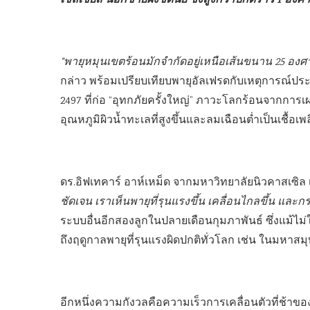
เซลเซียส นอกชายฝั่งซิดนีย์ ซึ่งสูงกว่าปกติราว 1 อง
“พายุหมุนเขตร้อนมักจำกัดอยู่เหนือเส้นขนาน 25 องศา 
กล่าว พร้อมเปรียบเทียบพายุอัลเฟรดกับเหตุการณ์ประวั
2497 ที่ก่อ “อุทกภัยครั้งใหญ่” ภาวะโลกร้อนจากการเ
อุณหภูมิผิวน้ำทะเลที่สูงขึ้นและลมเฉือนต่ำเป็นเชื้อเพ
ดร.อิฟเทคาร์ อาห์เหม็ด จากมหาวิทยาลัยนิวคาสเซิล เ
ชัดเจน เราเห็นพายุที่รุนแรงขึ้น เคลื่อนไกลขึ้น และกระ
ระบบอื่นอีกสองลูกในปลายเดือนกุมภาพันธ์ ซึ่งแม้ไม่
ถึงฤดูกาลพายุที่รุนแรงผิดปกติทั่วโลก เช่น ในมหาสมุท
อีกหนึ่งความกังวลคือความเร็วการเคลื่อนตัวที่ช้าของอั