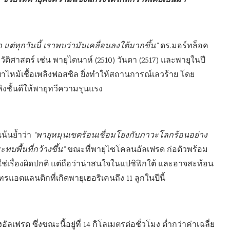
ศา ช่วยให้พายุคงความแข็งแกร่งได้ไกลกว่าที่เคยเป็นมา
แต่ทุกวันนี้ เราพบว่ามันเคลื่อนลงใต้มากขึ้น”
ดร.มอร์ทล็อค
ติศาสตร์ เช่น พายุไดนาห์ (2510) วันดา (2517) และพายุในปี
ผาไหม้เชื้อเพลิงฟอสซิล ยิ่งทำให้สถานการณ์เลวร้าย โดย
ลิงชั้นดีให้พายุทวีความรุนแรง
น้นย้ำว่า
“พายุหมุนเขตร้อนเชื่อมโยงกับภาวะโลกร้อนอย่าง
ทบพื้นที่กว้างขึ้น”
ขณะที่พายุไซโคลนอัลเฟรด ก่อตัวพร้อม
ใช่เรื่องผิดปกติ แต่ถือว่าน่าสนใจในแปซิฟิกใต้ และอาจสะท้อน
รแอตแลนติกที่เกิดพายุเฮอริเคนถึง 11 ลูกในปีนี้
ลเฟรด ซึ่งขณะนี้อยู่ที่ 14 กิโลเมตรต่อชั่วโมง ต่ำกว่าค่าเฉลี่ย