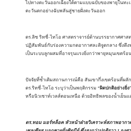
ไปทางตะวันออกเฉียงใต้ตามแบบฉบับของพายุในทะเลคอร
ตะวันตกอย่างฉับพลันสู่ชายฝั่งตะวันออก
ดร.ลิซ ริทชี่-ไทโอ ศาสตราจารย์ด้านบรรยากาศศาสตร
ปฏิสัมพันธ์กับร่องความกดอากาศละติจูดกลาง ซึ่งดึง
เป็นระบบลูกผสมที่อาจรุนแรงยิ่งกว่าพายุหมุนเขตร้อน
ปัจจัยที่ซ้ำเติมสถานการณ์คือ สันเขากึ่งเขตร้อนที่ผลัก
“ผิดปกติอย่างยิ่ง
ดร.ริทชี่-ไทโอ ระบุว่าเป็นพฤติกรรม
หรือนิวเซาท์เวลส์ตอนเหนือ ด้วยอิทธิพลของน้ำเย็นแ
ดร.ทอม มอร์ทล็อค หัวหน้าฝ่ายวิเคราะห์สภาพอากาศภูม