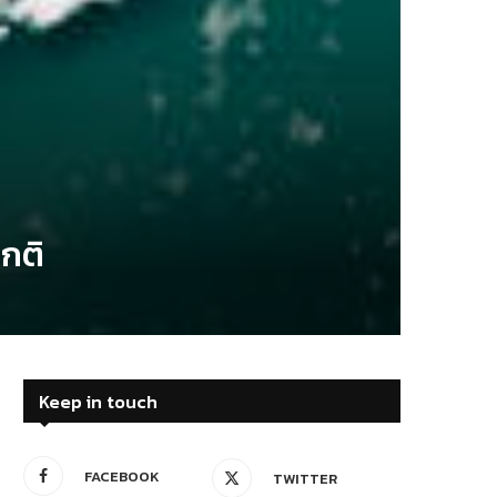
กติ
Keep in touch
FACEBOOK
TWITTER