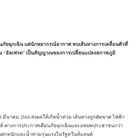
ภัยฉุกเฉิน แต่นักพยากรณ์อากาศ พบเส้นทางการเคลื่อนตัวที่
ของ “อัลเฟรด” เป็นสัญญาณของการเปลี่ยนแปลงสภาพภูมิ
 8 มีนาคม 2568 ส่งผลให้เกิดน้ำท่วม เส้นทางถูกตัดขาด ไฟฟ้า
์เวลส์ ทางการประกาศเตือนภัยฉุกเฉินและอพยพประชาชนกว่า
ฝนตกหนักและน้ำท่วมรุนแรงในรัฐควีนส์แลนด์