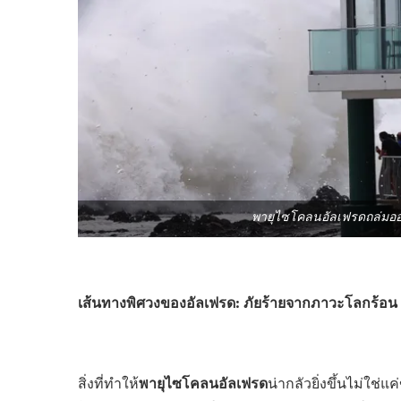
พายุไซโคลนอัลเฟรดถล่มออ
เส้นทางพิศวงของอัลเฟรด: ภัยร้ายจากภาวะโลกร้อน
พายุไซโคลนอัลเฟรด
สิ่งที่ทำให้
น่ากลัวยิ่งขึ้นไม่ใช่