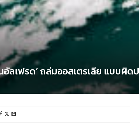
นอัลเฟรด’ ถล่มออสเตรเลีย แบบผิดป