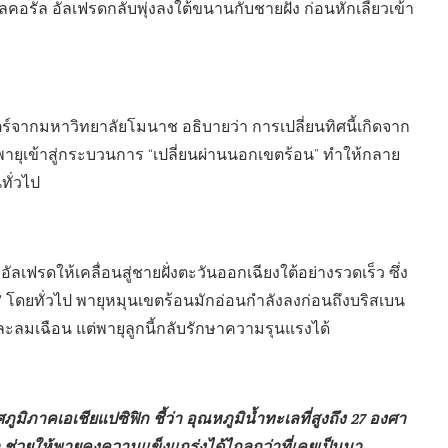
ัล อัลเฟรดกลับพุ่งลงใต้ขนานกับชายฝั่ง ก่อนหักเลี้ยวเข้า
์จากมหาวิทยาลัยโมนาช อธิบายว่า การเปลี่ยนทิศนี้เกิดจาก
พายุเข้าสู่กระบวนการ “เปลี่ยนผ่านนอกเขตร้อน” ทำให้กลาย
ทั่วไป
อัลเฟรดให้เคลื่อนสู่ชายฝั่งตะวันออกเฉียงใต้อย่างรวดเร็ว ซึ่ง
”
โดยทั่วไป พายุหมุนเขตร้อนมักอ่อนกำลังลงก่อนถึงบริสเบน
ละลมเฉือน แต่พายุลูกนี้กลับรักษาความรุนแรงได้
ิภาคเอเชียแปซิฟิก ชี้ว่า อุณหภูมิน้ำทะเลที่สูงถึง 27 องศา