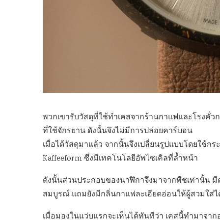
พวกเขารับวัสดุที่ใช้ทำเคสจากร้านกาแฟและโรงคั่ว
ที่ใช้จักรยาน ดังนั้นจึงไม่มีการปล่อยคาร์บอน
เมื่อได้วัสดุมาแล้ว จากนั้นจึงเปลี่ยนรูปแบบโดยใช้ก
Kaffeeform ซึ่งมีเทคโนโลยีอัพไซเคิลที่ล้ำหน้า
ดังนั้นส่วนประกอบของนาฬิกาจึงมาจากพืชเท่านั้น ม
สมบูรณ์ แถมยังมีกลิ่นกาแฟละเอียดอ่อนให้ผู้สวมใส่ได
เมื่อมองในแว่บแรกจะเห็นได้ทันทีว่า เคสนี้ทำมาจาก