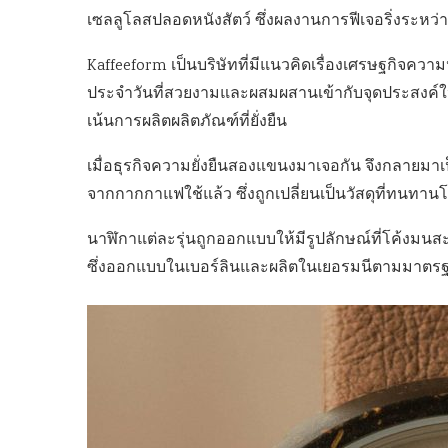
เซลลูโลสปลอดหนังสัตว์ ซึ่งผลงานการฟีเจอริ่งระหว่า
Kaffeeform เป็นบริษัทที่มีแนวคิดเรื่องเศรษฐกิจความห
ประจำวันที่สวยงามและผสมผสานเข้ากับจุดประสงค์ใหม่ 
เน้นการผลิตผลิตภัณฑ์ที่ยั่งยืน
เมื่อธุรกิจความยั่งยืนสองแขนงมาเจอกัน จึงกลายมาเป็น
จากกากกาแฟใช้แล้ว ซึ่งถูกเปลี่ยนเป็นวัสดุที่ทนท
นาฬิกาแต่ละรุ่นถูกออกแบบให้มีรูปลักษณ์ที่โค้งมน
ซึ่งออกแบบในเบอร์ลินและผลิตในเยอรมนีตามมาตร