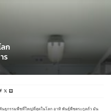
บโลก
หาร
ธุกรรมพืชที่ใหญ่ที่สุดในโลก อาทิ พันธุ์พืชตระกูลถั่ว มัน