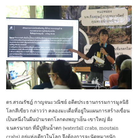
ดร.สรณรัชฎ์ กาญจนะวณิชย์ อดีตประธานกรรมการมูลนิธิ
โลกสีเขียว กล่าวว่า คลองมะเดื่อที่อยู่ในแผนการสร้างเขื่อน
เป็นหนึ่งในผืนป่ามรดกโลกดงพญาเย็น-เขาใหญ่ ฝั่ง
จ.นครนายก ที่มีปูหินน้ำตก (waterfall crabs, moutain
crabs) อยู่แห่งเดียวในโลก จึงต้องการจะนัดหมายนัก