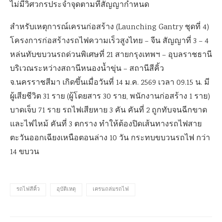
ไม่มีวิศวกรประจำจุดตามที่สัญญากำหนด
สำหรับเหตุการณ์เครนก่อสร้าง (Launching Gantry ชุดที่ 4)
โครงการก่อสร้างรถไฟความเร็วสูงไทย – จีน สัญญาที่ 3 – 4
หล่นทับขบวนรถด่วนพิเศษที่ 21 สายกรุงเทพฯ – อุบลราชธานี
บริเวณระหว่างสถานีหนองน้ำขุ่น – สถานีสีคิ้ว
จ.นครราชสีมา เกิดขึ้นเมื่อวันที่ 14 ม.ค. 2569 เวลา 09.15 น. มี
ผู้เสียชีวิต 31 ราย (ผู้โดยสาร 30 ราย, พนักงานก่อสร้าง 1 ราย)
บาดเจ็บ 71 ราย รถไฟเสียหาย 3 คัน คันที่ 2 ถูกทับจนฉีกขาด
และไฟไหม้ คันที่ 3 ตกราง ทำให้ต้องปิดเส้นทางรถไฟสาย
ตะวันออกเฉียงเหนือตอนล่าง 10 วัน กระทบขบวนรถไฟ กว่า
14 ขบวน
รถไฟสีคิ้ว
อุบัติเหตุ
เครนถล่มรถไฟ