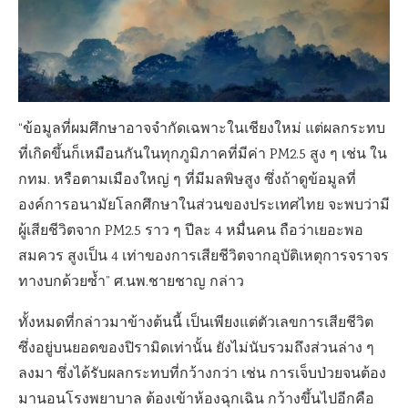
“ข้อมูลที่ผมศึกษาอาจจำกัดเฉพาะในเชียงใหม่ แต่ผลกระทบ
ที่เกิดขึ้นก็เหมือนกันในทุกภูมิภาคที่มีค่า PM2.5 สูง ๆ เช่น ใน
กทม. หรือตามเมืองใหญ่ ๆ ที่มีมลพิษสูง ซึ่งถ้าดูข้อมูลที่
องค์การอนามัยโลกศึกษาในส่วนของประเทศไทย จะพบว่ามี
ผู้เสียชีวิตจาก PM2.5 ราว ๆ ปีละ 4 หมื่นคน ถือว่าเยอะพอ
สมควร สูงเป็น 4 เท่าของการเสียชีวิตจากอุบัติเหตุการจราจร
ทางบกด้วยซ้ำ” ศ.นพ.ชายชาญ กล่าว
ทั้งหมดที่กล่าวมาข้างต้นนี้ เป็นเพียงแต่ตัวเลขการเสียชีวิต
ซึ่งอยู่บนยอดของปิรามิดเท่านั้น ยังไม่นับรวมถึงส่วนล่าง ๆ
ลงมา ซึ่งได้รับผลกระทบที่กว้างกว่า เช่น การเจ็บป่วยจนต้อง
มานอนโรงพยาบาล ต้องเข้าห้องฉุกเฉิน กว้างขึ้นไปอีกคือ