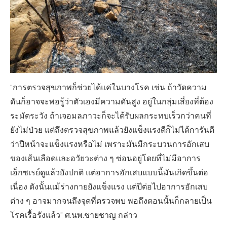
“การตรวจสุขภาพก็ช่วยได้แค่ในบางโรค เช่น ถ้าวัดความ
ดันก็อาจจะพอรู้ว่าตัวเองมีความดันสูง อยู่ในกลุ่มเสี่ยงที่ต้อง
ระมัดระวัง ถ้าเจอมลภาวะก็จะได้รับผลกระทบเร็วกว่าคนที่
ยังไม่ป่วย แต่ถึงตรวจสุขภาพแล้วยังแข็งแรงดีก็ไม่ได้การันตี
ว่าปีหน้าจะแข็งแรงหรือไม่ เพราะมันมีกระบวนการอักเสบ
ของเส้นเลือดและอวัยวะต่าง ๆ ซ่อนอยู่โดยที่ไม่มีอาการ
เอ็กซเรย์ดูแล้วยังปกติ แต่อาการอักเสบแบบนี้มันเกิดขึ้นต่อ
เนื่อง ดังนั้นแม้ร่างกายยังแข็งแรง แต่ปีต่อไปอาการอักเสบ
ต่าง ๆ อาจมากจนถึงจุดที่ตรวจพบ พอถึงตอนนั้นก็กลายเป็น
โรคเรื้อรังแล้ว” ศ.นพ.ชายชาญ กล่าว