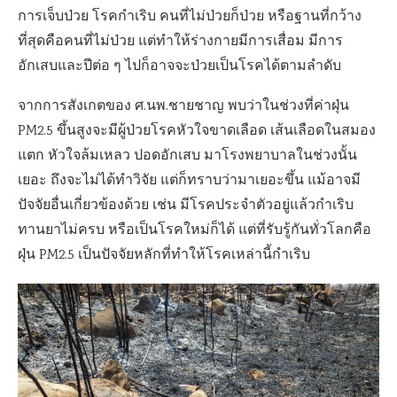
การเจ็บป่วย โรคกำเริบ คนที่ไม่ป่วยก็ป่วย หรือฐานที่กว้าง
ที่สุดคือคนที่ไม่ป่วย แต่ทำให้ร่างกายมีการเสื่อม มีการ
อักเสบและปีต่อ ๆ ไปก็อาจจะป่วยเป็นโรคได้ตามลำดับ
จากการสังเกตของ ศ.นพ.ชายชาญ พบว่าในช่วงที่ค่าฝุ่น
PM2.5 ขึ้นสูงจะมีผู้ป่วยโรคหัวใจขาดเลือด เส้นเลือดในสมอง
แตก หัวใจล้มเหลว ปอดอักเสบ มาโรงพยาบาลในช่วงนั้น
เยอะ ถึงจะไม่ได้ทำวิจัย แต่ก็ทราบว่ามาเยอะขึ้น แม้อาจมี
ปัจจัยอื่นเกี่ยวข้องด้วย เช่น มีโรคประจำตัวอยู่แล้วกำเริบ
ทานยาไม่ครบ หรือเป็นโรคใหม่ก็ได้ แต่ที่รับรู้กันทั่วโลกคือ
ฝุ่น PM2.5 เป็นปัจจัยหลักที่ทำให้โรคเหล่านี้กำเริบ