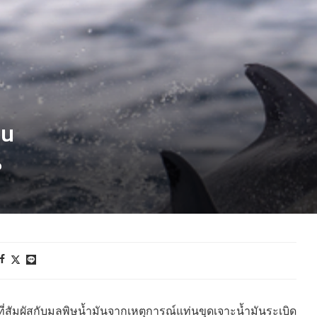
อน
%
ี่สัมผัสกับมลพิษน้ำมันจากเหตุการณ์แท่นขุดเจาะน้ำมันระเบิด