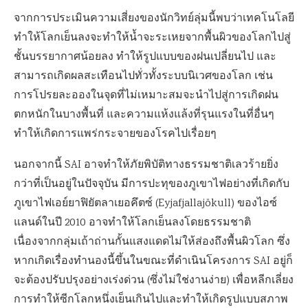
จากการประเมินความเสี่ยงของนักวิทย์ลุ่มนี้พบว่าเทคโนโลยี
ทำให้โลกเย็นลงจะทำให้น้ำจะระเหยจากพื้นผิวของโลกไปสู่
ชั้นบรรยากาศน้อยลง ทำให้รูปแบบของฝนเปลี่ยนไป และ
สามารถเกิดผลสะเทือนไปทั่วทั้งระบบนิเวศของโลก เช่น
การโปรยละอองในจุดที่ไม่เหมาะสมจะนำไปสู่การเกิดฝน
ตกหนักในบางพื้นที่ และความแห้งแล้งที่รุนแรงในที่อื่นๆ
ทำให้เกิดการแพร่กระจายของโรคไปเรื่อยๆ
นอกจากนี้ SAI อาจทำให้ภัยพิบัติทางธรรมชาติเลวร้ายยิ่ง
กว่าที่เป็นอยู่ในปัจจุบัน มีการปะทุของภูเขาไฟอย่างที่เกิดกับ
ภูเขาไฟเอย์ยาฟิยัตลาเยอคึตซ์ (Eyjafjallajökull) ของไอซ์
แลนด์ในปี 2010 อาจทำให้โลกเย็นลงโดยธรรมชาติ
เนื่องจากกลุ่มเถ้าถ่านกั้นแสงแดดไม่ให้ส่องถึงพื้นผิวโลก ซึ่ง
หากเกิดเรื่องทำนองนี้ขึ้นในขณะที่ดำเนินโครงการ SAI อยู่ก็
จะต้องปรับปรุงอย่างเร่งด่วน (ซึ่งไม่ใช่งานง่าย) เพื่อหลีกเลี่ยง
การทำให้ซีกโลกหนึ่งเย็นเกินไปและทำให้เกิดรูปแบบสภาพ