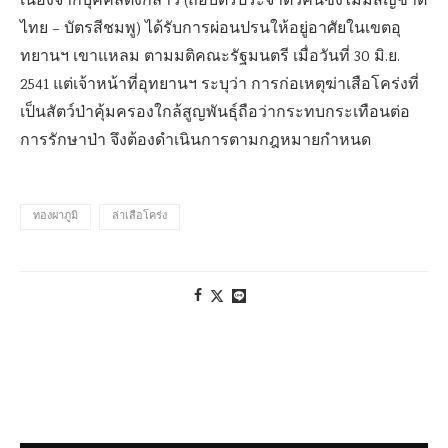
เนื่องจากบุคคลดังกล่าว (ถือบัตรประจำตัวคนซึ่งไม่มีสัญชาติ
ไทย – บัตรสีชมพู) ได้รับการผ่อนปรนให้อยู่อาศัยในเขตอุ
ทยานฯ เขาแหลม ตามมติคณะรัฐมนตรี เมื่อวันที่ 30 มิ.ย.
2541 แต่เจ้าหน้าที่อุทยานฯ ระบุว่า การก่อเหตุฆ่าเสือโคร่งที่
เป็นสัตว์ป่าคุ้มครองใกล้สูญพันธุ์ถือว่ากระทบกระเทือนต่อ
การรักษาป่า จึงต้องดำเนินการตามกฎหมายกำหนด
ทองผาภูมิ
ล่าเสือโคร่ง