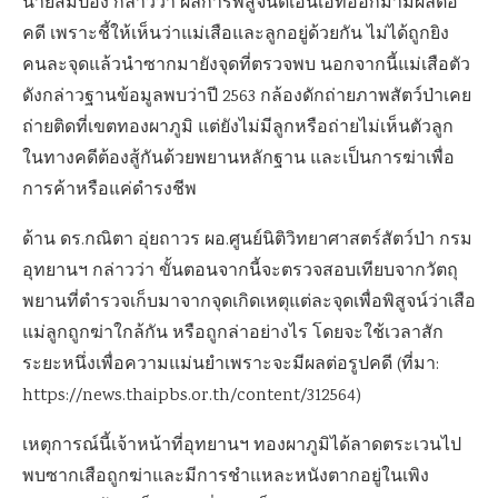
นายสมปอง กล่าวว่า ผลการพิสูจน์ดีเอ็นเอที่ออกมามีผลต่อ
คดี เพราะชี้ให้เห็นว่าแม่เสือและลูกอยู่ด้วยกัน ไม่ได้ถูกยิง
คนละจุดแล้วนำซากมายังจุดที่ตรวจพบ นอกจากนี้แม่เสือตัว
ดังกล่าวฐานข้อมูลพบว่าปี 2563 กล้องดักถ่ายภาพสัตว์ป่าเคย
ถ่ายติดที่เขตทองผาภูมิ แต่ยังไม่มีลูกหรือถ่ายไม่เห็นตัวลูก
ในทางคดีต้องสู้กันด้วยพยานหลักฐาน และเป็นการฆ่าเพื่อ
การค้าหรือแค่ดำรงชีพ
ด้าน ดร.กณิตา อุ่ยถาวร ผอ.ศูนย์นิติวิทยาศาสตร์สัตว์ป่า กรม
อุทยานฯ กล่าวว่า ขั้นตอนจากนี้จะตรวจสอบเทียบจากวัตถุ
พยานที่ตำรวจเก็บมาจากจุดเกิดเหตุแต่ละจุดเพื่อพิสูจน์ว่าเสือ
แม่ลูกถูกฆ่าใกล้กัน หรือถูกล่าอย่างไร โดยจะใช้เวลาสัก
ระยะหนึ่งเพื่อความแม่นยำเพราะจะมีผลต่อรูปคดี (ที่มา:
https://news.thaipbs.or.th/content/312564)
เหตุการณ์นี้เจ้าหน้าที่อุทยานฯ ทองผาภูมิได้ลาดตระเวนไป
พบซากเสือถูกฆ่าและมีการชำแหละหนังตากอยู่ในเพิง