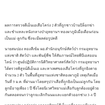
ผลการตรวจดีเอ็นเอเสือโคร่ง 2 ตัวที่ถูกชาวบ้านปิล็อกฆ่า
และชำแหละหนังกลางป่าอุทยานฯ ทองผาภูมิเมื่อเดือนก่อน
เป็นแม่-ลูกกัน ซึ่งจะมีผลต่อรูปคดี
นายสมปอง ทองสีเข้ม ผอ.สำนักอนุรักษ์สัตว์ป่า กรมอุทยาน
แห่งชาติ สัตว์ป่า และพันธุ์พืช ให้สัมภาษณ์ไทยพีบีเอสออน
ไลน์ ว่า ศูนย์ปฏิบัติการนิติวิทยาศาสตร์สัตว์ป่า กรมอุทยานฯ
ได้ตรวจพิสูจน์ดีเอ็นเอ และหาเพศของเสือโคร่งที่ถูกยิงตาย
จำนวน 2 ตัว ในพื้นที่อุทยานแห่งชาติทองผาภูมิ เหตุเกิดเมื่อ
วันที่ 9 ม.ค. ที่ผ่านมาโดยสรุปว่าเสือที่ถุูกยิงเป็นแม่ลูกกัน โดย
ลูกมีอายุเพียง 1 ปี ซึ่งโดยนิเวศวิทยาแม่เสือกับลูกต้องอยู่ด้วย
กันตลอดจนกว่าลูกจะเลิกกินนมและแยกตัวออกช่วง 3-4 ปี