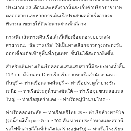
ประมาณ 2-3 เดือนและหลังจากนั้นจะเก็บค่าบริการ 15 บาท
ตลอดสาย และหากการเดินเรือประสบผลสำเร็จอาจจะ
พิจารณาขยายให้ถึงสะพานผ่านฟ้าลีลาศ
การเพิ่มเส้นทางเดินเรือเส้นนี้เพื่อเชื่อมต่อระบบขนส่ง
สาธารณะ “ล้อ ราง เรือ” ให้เป็นทางเลือกชาวกรุงเทพตะวัน
ออกเชื่อมต่อเข้าสู่พื้นที่กรุงเทพฯ ชั้นในได้สะดวกยิ่งขึ้น
สำหรับเส้นทางเดินเรือคลองแสนแสบสายนี้มีระยะทางทั้งสิ้น
10.5 กม. มีจำนวน 12 ท่าเรือ เริ่มจากท่าเรือสำนักงานเขต
มีนบุรี =
>
ท่านเรือตลาดมีนบุรี =
>
ท่าเรือประตูน้ำบางชัน
เหนือ =
>
ท่าเรือประตูน้ำบางชันใต้ =
>
ท่าเรือชุมชนหลอแหล
ใหญ่ =
>
ท่าเรือสุเหร่าแดง =
>
ท่าเรือหมู่บ้านร่มไทร =
>
ท่าเรือคลองระหัส =
>
ท่าเรือเสรีไทย 26 =
>
ท่าเรือห้างพาซิโอ
(จุดนี้จะมีทั้ง
park&ride
200 คัน ท่ารถประจำทางและสถานี
รถไฟฟ้าสายสีส้มที่กำลังก่อสร้างอยู่ครับ) =
>
ท่าเรือโรงเรียน