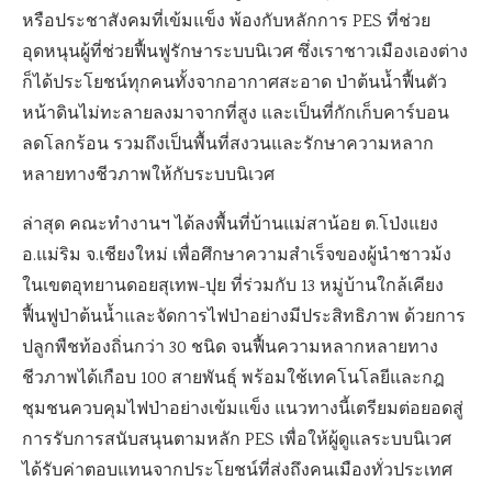
หรือประชาสังคมที่เข้มแข็ง พ้องกับหลักการ PES ที่ช่วย
อุดหนุนผู้ที่ช่วยฟื้นฟูรักษาระบบนิเวศ ซึ่งเราชาวเมืองเองต่าง
ก็ได้ประโยชน์ทุกคนทั้งจากอากาศสะอาด ป่าต้นน้ำฟื้นตัว
หน้าดินไม่ทะลายลงมาจากที่สูง และเป็นที่กักเก็บคาร์บอน
ลดโลกร้อน รวมถึงเป็นพื้นที่สงวนและรักษาความหลาก
หลายทางชีวภาพให้กับระบบนิเวศ
ล่าสุด คณะทำงานฯ ได้ลงพื้นที่บ้านแม่สาน้อย ต.โป่งแยง
อ.แม่ริม จ.เชียงใหม่ เพื่อศึกษาความสำเร็จของผู้นำชาวม้ง
ในเขตอุทยานดอยสุเทพ-ปุย ที่ร่วมกับ 13 หมู่บ้านใกล้เคียง
ฟื้นฟูป่าต้นน้ำและจัดการไฟป่าอย่างมีประสิทธิภาพ ด้วยการ
ปลูกพืชท้องถิ่นกว่า 30 ชนิด จนฟื้นความหลากหลายทาง
ชีวภาพได้เกือบ 100 สายพันธุ์ พร้อมใช้เทคโนโลยีและกฎ
ชุมชนควบคุมไฟป่าอย่างเข้มแข็ง แนวทางนี้เตรียมต่อยอดสู่
การรับการสนับสนุนตามหลัก PES เพื่อให้ผู้ดูแลระบบนิเวศ
ได้รับค่าตอบแทนจากประโยชน์ที่ส่งถึงคนเมืองทั่วประเทศ