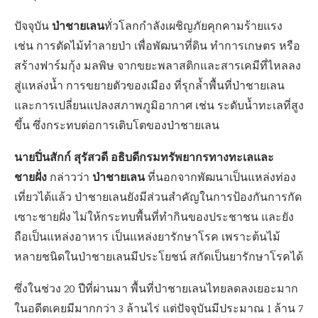
ป่าชายเลน
ปัจจุบัน
ทั่วโลกกำลังเผชิญภัยคุกคามร้ายแรง
เช่น การตัดไม้ทำลายป่า เพื่อพัฒนาที่ดิน ทำการเกษตร หรือ
สร้างฟาร์มกุ้ง มลพิษ จากขยะพลาสติกและสารเคมีที่ไหลลง
สู่แหล่งน้ำ การขยายตัวของเมือง ที่รุกล้ำพื้นที่ป่าชายเลน
และการเปลี่ยนแปลงสภาพภูมิอากาศ เช่น ระดับน้ำทะเลที่สูง
ขึ้น ซึ่งกระทบต่อการเติบโตของป่าชายเลน
นายปิ่นสักก์ สุรัสวดี อธิบดีกรมทรัพยากรทางทะเลและ
ชายฝั่ง
ป่าชายเลน
กล่าวว่า
ที่นอกจากพัฒนาเป็นแหล่งท่อง
เที่ยวได้แล้ว ป่าชายเลนยังมีส่วนสำคัญในการป้องกันการกัด
เซาะชายฝั่ง ไม่ให้กระทบพื้นที่ทำกินของประชาชน และยัง
ถือเป็นแหล่งอาหาร เป็นแหล่งยารักษาโรค เพราะต้นไม้
หลายชนิดในป่าชายเลนมีประโยชน์ สกัดเป็นยารักษาโรคได้
ซึ่งในช่วง 20 ปีที่ผ่านมา พื้นที่ป่าชายเลนไทยลดลงเยอะมาก
ในอดีตเคยมีมากกว่า 3 ล้านไร่ แต่ปัจจุบันมีประมาณ 1 ล้าน 7