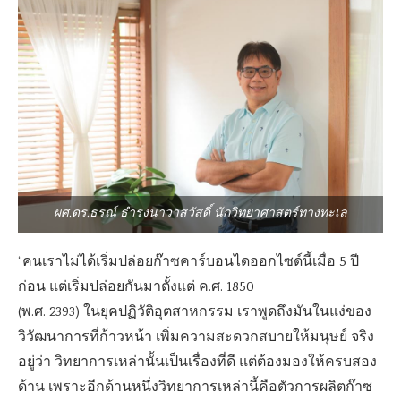
ผศ.ดร.ธรณ์ ธำรงนาวาสวัสดิ์ นักวิทยาศาสตร์ทางทะเล
“คนเราไม่ได้เริ่มปล่อยก๊าซคาร์บอนไดออกไซด์นี้เมื่อ 5 ปี
ก่อน แต่เริ่มปล่อยกันมาตั้งแต่ ค.ศ. 1850
(พ.ศ. 2393) ในยุคปฏิวัติอุตสาหกรรม เราพูดถึงมันในแง่ของ
วิวัฒนาการที่ก้าวหน้า เพิ่มความสะดวกสบายให้มนุษย์ จริง
อยู่ว่า วิทยาการเหล่านั้นเป็นเรื่องที่ดี แต่ต้องมองให้ครบสอง
ด้าน เพราะอีกด้านหนึ่งวิทยาการเหล่านี้คือตัวการผลิตก๊าซ