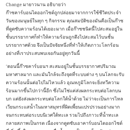
Change มายาวนาน อธิบายว่า
ก๊าซคาร์บอนไดออกไซด์ถูกปล่อยมาจากการใช้ชีวิตประจำ
วันของมนุษย์ในทุก ๆ กิจกรรม คุณสมบัติของมันคือเป็นก๊าซ
ที่ดูดซับความร้อนได้เยอะมาก เมื่อก๊าซชนิดนี้ไปสะสมอยู่ใน
ชั้นบรรยากาศก็ทำให้ความร้อนถูกดึงไปสะสมไว้บนชั้น
บรรยากาศด้วย จึงเป็นปัจจัยหนึ่งที่ทำให้เกิดภาวะโลกร้อน
อย่างที่เราประสบพบเจอกันอยู่ทุกวันนี้
“ตอนนี้ก๊าซคาร์บอนฯ สะสมอยู่ในชั้นบรรยากาศปริมาณ
มหาศาลมาก และมันใกล้จะถึงจุดที่ระบบต่าง ๆ บนโลกจะรับ
ความร้อนนั้นต่อไปไม่ไหวแล้ว อุณหภูมิโลกจะยิ่งทวีความ
ร้อนมากขึ้นไปกว่านี้อีก ซึ่งไม่ใช่แค่ส่งผลกระทบต่อโลกบน
บก แต่ยังส่งผลกระทบต่อโลกใต้น้ำด้วย ไม่ว่าจะเป็นการไหล
เวียนกระแสน้ำในมหาสมุทรที่ผิดเพี้ยนแปรปรวนอย่างมาก
จนกระทบต่อระบบนิเวศใต้ทะเล รวมไปถึงภาวะที่น้ำทะเล
กลายสภาพเป็นกรด เนื่องจากดูดซับเอาคาร์บอนไดออกไซด์