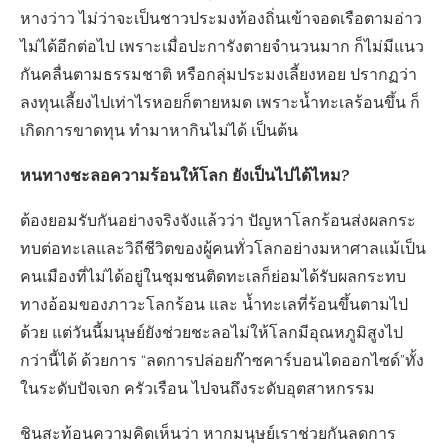
หางว่าว ไม่ว่าจะเป็นชาวประมงท้องถิ่นเข้าจอดเรือตามอ่าว
ไม่ได้อีกต่อไป เพราะเมื่อปะการังตายจำนวนมาก ก็ไม่มีแนว
กันคลื่นตามธรรมชาติ หรือกลุ่มประมงเลี้ยงหอย ปรากฏว่า
ลงทุนเลี้ยงไปเท่าไรหอยก็ตายหมด เพราะน้ำทะเลร้อนขึ้น ก็
เกิดการขาดทุน ทำมาหากินไม่ได้ เป็นต้น
หนทางชะลอความร้อนให้โลก ยังเป็นไปได้ไหม?
ต้องยอมรับกันอย่างจริงจังแล้วว่า ปัญหาโลกร้อนส่งผลกระ
ทบต่อทะเลและวิถีชีวิตของผู้คนทั่วโลกอย่างมหาศาลแม้เป็น
คนเมืองที่ไม่ได้อยู่ในชุมชนติดทะเลก็ย่อมได้รับผลกระทบ
ทางอ้อมของภาวะโลกร้อน และ น้ำทะเลที่ร้อนขึ้นตามไป
ด้วย แต่วันนี้มนุษย์ยังช่วยชะลอไม่ให้โลกมีอุณหภูมิสูงไป
กว่านี้ได้ ด้วยการ “ลดการปล่อยก๊าซคาร์บอนไดออกไซด์”ทั้ง
ในระดับปัจเจก ครัวเรือน ไปจนถึงระดับอุตสาหกรรม
ชินสะท้อนความคิดเห็นว่า หากมนุษย์เราช่วยกันลดการ