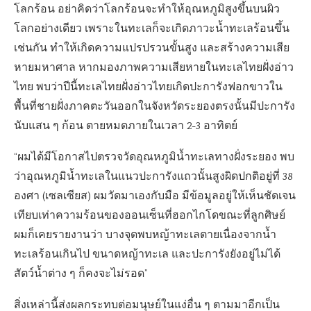
โลกร้อน อย่าคิดว่าโลกร้อนจะทำให้อุณหภูมิสูงขึ้นบนผิว
โลกอย่างเดียว เพราะในทะเลก็จะเกิดภาวะน้ำทะเลร้อนขึ้น
เช่นกัน ทำให้เกิดความแปรปรวนขั้นสูง และสร้างความเสีย
หายมหาศาล หากมองภาพความเสียหายในทะเลไทยฝั่งอ่าว
ไทย พบว่าปีนี้ทะเลไทยฝั่งอ่าวไทยเกิดปะการังฟอกขาวใน
พื้นที่ชายฝั่งภาคตะวันออกในจังหวัดระยองตรงนั้นมีปะการัง
นับแสน ๆ ก้อน ตายหมดภายในเวลา 2-3 อาทิตย์
“ผมได้มีโอกาสไปตรวจวัดอุณหภูมิน้ำทะเลทางฝั่งระยอง พบ
ว่าอุณหภูมิน้ำทะเลในแนวปะการังแถวนั้นสูงผิดปกติอยู่ที่ 38
องศา (เซลเซียส) ผมวัดมาเองกับมือ มีข้อมูลอยู่ให้เห็นชัดเจน
เทียบเท่าความร้อนของออนเซ็นที่ฮอกไกโดขณะที่ลูกศิษย์
ผมก็เคยรายงานว่า บางจุดพบหญ้าทะเลตายเนื่องจากน้ำ
ทะเลร้อนเกินไป ขนาดหญ้าทะเล และปะการังยังอยู่ไม่ได้
สัตว์น้ำต่าง ๆ ก็คงจะไม่รอด”
สิ่งเหล่านี้ส่งผลกระทบต่อมนุษย์ในแง่อื่น ๆ ตามมาอีกเป็น