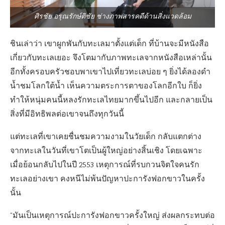
ศิรชัย อรุณรักษ์ติชัย ช่างภาพสารคดีด้านสิ่งแวดล้อม
ชินเล่าว่า เขาผูกพันกับทะเลมาตั้งแต่เด็ก ที่บ้านจะมีหนังสือ
เกี่ยวกับทะเลเยอะ จึงโตมากับภาพทะเลจากหนังสือเหล่านั้น
อีกทั้งครอบครัวชอบพาเขาไปเที่ยวทะเลบ่อย ๆ ยิ่งได้ลองดำ
น้ำชมโลกใต้น้ำ เห็นความตระการตาของโลกอีกใบ ก็ยิ่ง
ทำให้หนุ่มคนนี้หลงรักทะเลไทยมากขึ้นไปอีก และกลายเป็น
สิ่งที่มีอิทธิพลต่อเขาจนถึงทุกวันนี้
แต่ทะเลที่เขาเคยชื่นชมความงามในวัยเด็ก กลับแตกต่าง
จากทะเลในวันที่เขาโตเป็นผู้ใหญ่อย่างสิ้นเชิง โดยเฉพาะ
เมื่อย้อนกลับไปในปี 2553 เหตุการณ์ที่รบกวนจิตใจคนรัก
ทะเลอย่างเขา คงหนีไม่พ้นปัญหาปะการังฟอกขาวในครั้ง
นั้น
“มันเป็นเหตุการณ์ปะการังฟอกขาวครั้งใหญ่ ส่งผลกระทบต่อ