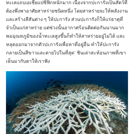
ทะเลแถบเอเชียแปซิฟิกหนักมาก เนื่องจากปะการังเป็นสัตว์ที่
ต้องพึ่งพาอาศัยสาหร่ายชนิดหนึ่ง โดยสาหร่ายจะให้พลังงาน
และสร้างสีสันต่าง ๆ ให้ปะการัง ส่วนปะการังก็ให้แร่ธาตุที่
จำเป็นแก่สาหร่าย แต่ช่วงนั้นอากาศร้อนติดต่อกันนานมาก
พออุณหภูมิของน้ำทะเลสูงขึ้นก็ทำให้สาหร่ายอยู่ไม่ได้ และ
หลุดออกมาจากตัวปะการังเพื่อหาที่อยู่อื่น ทำให้ปะการัง
กลายเป็นสีขาวและตายไปในที่สุด” ชินเล่าสะท้อนภาพที่เขา
เห็นมากับตาให้เราฟัง