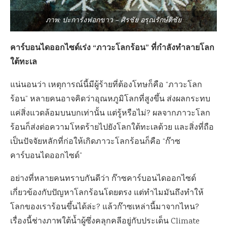
ภาพ: ปะการังฟอกขาว – ศิรชัย อรุณรักษ์ติชัย
คาร์บอนไดออกไซด์เร่ง “ภาวะโลกร้อน” ที่กำลังทำลายโลก
ใต้ทะเล
แน่นอนว่า เหตุการณ์นี้มีผู้ร้ายที่ต้องโทษก็คือ “ภาวะโลก
ร้อน” หลายคนอาจคิดว่าอุณหภูมิโลกที่สูงขึ้น ส่งผลกระทบ
แค่สิ่งแวดล้อมบนบกเท่านั้น แต่รู้หรือไม่? ผลจากภาวะโลก
ร้อนก็ส่งต่อความโหดร้ายไปยังโลกใต้ทะเลด้วย และสิ่งที่ถือ
เป็นปัจจัยหลักที่ก่อให้เกิดภาวะโลกร้อนก็คือ “ก๊าซ
คาร์บอนไดออกไซด์”
อย่างที่หลายคนทราบกันดีว่า ก๊าซคาร์บอนไดออกไซด์
เกี่ยวข้องกับปัญหาโลกร้อนโดยตรง แต่ทำไมมันถึงทำให้
โลกของเราร้อนขึ้นได้ล่ะ? แล้วก๊าซเหล่านี้มาจากไหน?
เรื่องนี้ช่างภาพใต้น้ำผู้ซึ่งคลุกคลีอยู่กับประเด็น Climate