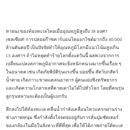
หายนะของท้องทะเลไทยเมื่ออุณหภูมิสูงถึง 38 องศา
เซลเซียส! การปล่อยก๊าซคาร์บอนไดออกไซด์มากถึง 40,000
ล้านตันต่อปี เป็นปัจจัยทำให้อุณหภูมิโลกมีแนวโน้มสูงเกิน
1.5 องศาฯ ถ้าไม่หยุดทำร้ายโลกตั้งแต่วันนี้ ผลพวงจากการ
เปลี่ยนแปลงสภาพภูมิอากาศจะยิ่งหนักหน่วงมากขึ้นเรื่อย ๆ
ในอนาคต เช่น เกิดภัยพิบัติรุนแรงขึ้น บ่อยขึ้น สัตว์บกสัตว์
น้ำตาย เกิดภาวะขาดแคลนอาหาร ผู้คนแย่งชิงทรัพยากร
และเกิดความโกลาหลที่คาดเดาไม่ได้ไปทั่วโลก โดยที่คนรุ่น
ลูกรุ่นหลานจะต้องเป็นผู้แบกรับ
ลึกลงไปใต้ท้องทะเล คลื่นน้ำกำลังเคลื่อนไหวแทรกผ่านร่าง
ช่างภาพหนุ่ม ซึ่งกำลังตั้งใจจดจ่ออยู่กับการลั่นปุ่มชัตเตอร์
ของกล้องในมือในจังหวะที่ดีที่สุด เพื่อให้ได้ภาพถ่ายใต้ทะเล