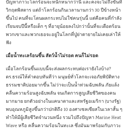
ปัญหาภาวะโลกร้อนจะหนักหนากว่านี้ และคงจะไม่ถึงขั้นที่
วิกฤตพิสดาร แต่ถ้าโลกร้อนกินเวลานานกว่า 30 ปีข้างหน้า
ขึ้นไป คนที่จะโดนผลกระทบไม่ใช่คนรุ่นนี้ แต่คือคนที่กำลัง
เรียนจบปีนี้หรือเด็ก ๆ ที่อายุน้อยลงไปกว่านั้นที่จะเดือดร้อน
พวกเขาและพวกเธอจะอยู่ในโลกที่ปู่ย่าตายายไม่เคยเล่าให้
ฟัง
เมื่อน้ำทะเลร้อนขึ้น สัตว์น้ำไม่รอด คนก็ไม่รอด
เมื่อโลกร้อนขึ้นแบบนี้จะส่งผลกระทบต่อเรายังไงบ้าง?
ดร.ธรณ์ให้คำตอบทันทีว่า มนุษย์ทั่วโลกจะเจอภัยพิบัติทาง
ธรรมชาติบ่อยมากขึ้น ไม่ว่าจะเป็นน้ำท่วมฉับพลัน ภัยแล้ง
คลื่นความร้อนสูงฉับพลัน จนเกิดการสูญเสียชีวิตของคน
มากมาย ยกตัวอย่างในแคนาดาและสหรัฐอเมริกา (บางรัฐ)
พบอุณหภูมิสูงขึ้นกว่าปกติถึง 10 องศาเซลเซียสในเวลาสั้น ๆ
ทำให้มีผู้เสียชีวิตจำนวนหนึ่ง รวมไปถึงปัญหา Marine Heat
Wave หรือ คลื่นความร้อนในทะเล ซึ่งมันมาพร้อมกับภาวะ