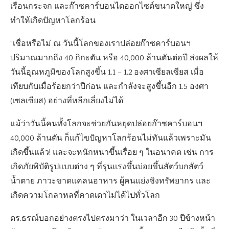
เรือนกระจก และก๊าซคาร์บอนไดออกไซด์ขนาดใหญ่ ซึ่ง
ทำให้เกิดปัญหาโลกร้อน
“เชื่อหรือไม่ ณ วันนี้โลกของเราปล่อยก๊าซคาร์บอนฯ
ปริมาณมากถึง 40 กิกะตัน หรือ 40,000 ล้านตันต่อปี ส่งผลให้
วันนี้อุณหภูมิของโลกสูงขึ้น 1.1 – 1.2 องศาเซียลเซียส เมื่อ
เทียบกับเมื่อร้อยกว่าปีก่อน และกำลังจะสูงขึ้นอีก 1.5 องศา
(เซลเซียส) อย่างที่หลีกเลี่ยงไม่ได้”
แม้ว่าวันนี้คนทั้งโลกจะช่วยกันหยุดปล่อยก๊าซคาร์บอนฯ
40,000 ล้านตัน ก็แก้ไขปัญหาโลกร้อนไม่ทันแล้วเพราะมัน
เกิดขึ้นแล้ว! และจะหนักหนาขึ้นเรื่อย ๆ ในอนาคต เช่น การ
เกิดภัยพิบัติรูปแบบต่าง ๆ ที่รุนแรงขึ้นบ่อยขึ้นสัตว์บกสัตว์
น้ำตาย ภาวะขาดแคลนอาหาร ผู้คนแย่งชิงทรัพยากร และ
เกิดความโกลาหลที่คาดเดาไม่ได้ไปทั่วโลก
ดร.ธรณ์บอกอย่างตรงไปตรงมาว่า ในเวลาอีก 30 ปีข้างหน้า