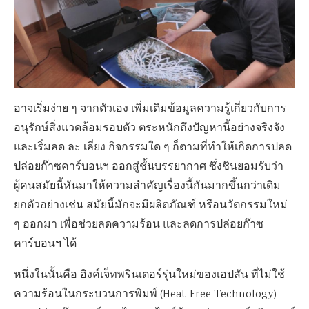
อาจเริ่มง่าย ๆ จากตัวเอง เพิ่มเติมข้อมูลความรู้เกี่ยวกับการ
อนุรักษ์สิ่งแวดล้อมรอบตัว ตระหนักถึงปัญหานี้อย่างจริงจัง
และเริ่มลด ละ เลี่ยง กิจกรรมใด ๆ ก็ตามที่ทำให้เกิดการปลด
ปล่อยก๊าซคาร์บอนฯ ออกสู่ชั้นบรรยากาศ ซึ่งชินยอมรับว่า
ผู้คนสมัยนี้หันมาให้ความสำคัญเรื่องนี้กันมากขึ้นกว่าเดิม
ยกตัวอย่างเช่น สมัยนี้มักจะมีผลิตภัณฑ์ หรือนวัตกรรมใหม่
ๆ ออกมา เพื่อช่วยลดความร้อน และลดการปล่อยก๊าซ
คาร์บอนฯ ได้
หนึ่งในนั้นคือ อิงค์เจ็ทพรินเตอร์รุ่นใหม่ของเอปสัน ที่ไม่ใช้
ความร้อนในกระบวนการพิมพ์ (Heat-Free Technology)