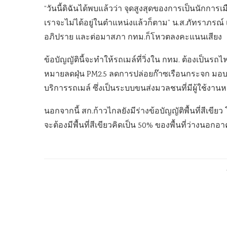
“วันนี้ดิฉันได้พบแล้วว่า จุดสูงสุดของการเป็นนักการเม
เราจะไม่ได้อยู่ในตำแหน่งแล้วก็ตาม” น.ส.ภัทราภรณ์ เ
อภิปราย และต่อมาสภา กทม.ก็โหวตลงคะแนนเสียง
ข้อบัญญัตินี้จะทำให้รถเมล์ที่วิ่งใน กทม. ต้องเป็นรถไฟ
หมายลดฝุ่น PM2.5 ลดการปล่อยก๊าซเรือนกระจก มอ
บริการรถเมล์ ซึ่งเป็นระบบขนส่งมวลชนที่มีผู้ใช้งาน
นอกจากนี้ สก.ก้าวไกลยังมีร่างข้อบัญญัติพื้นที่สีเข
จะต้องมีพื้นที่สีเขียวคิดเป็น 50% ของพื้นที่ว่างนอกอ