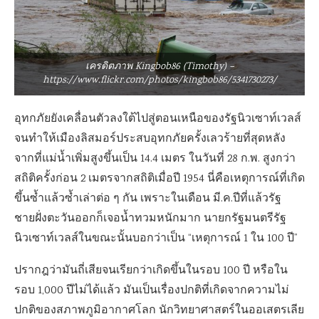
เครดิตภาพ Kingbob86 (Timothy) –
https://www.flickr.com/photos/kingbob86/5341730273/
อุทกภัยยังเคลื่อนตัวลงใต้ไปสู่ตอนเหนือของรัฐนิวเซาท์เวลส์
จนทำให้เมืองลิสมอร์ประสบอุทกภัยครั้งเลวร้ายที่สุดหลัง
จากที่แม่น้ำเพิ่มสูงขึ้นเป็น 14.4 เมตร ในวันที่ 28 ก.พ. สูงกว่า
สถิติครั้งก่อน 2 เมตรจากสถิติเมื่อปี 1954 นี่คือเหตุการณ์ที่เกิด
ขึ้นซ้ำแล้วซ้ำเล่าต่อ ๆ กัน เพราะในเดือน มี.ค.ปีที่แล้วรัฐ
ชายฝั่งตะวันออกก็เจอน้ำทวมหนักมาก นายกรัฐมนตรีรัฐ
นิวเซาท์เวลส์ในขณะนั้นบอกว่าเป็น “เหตุการณ์ 1 ใน 100 ปี”
ปรากฎว่ามันถี่เสียจนเรียกว่าเกิดขึ้นในรอบ 100 ปี หรือใน
รอบ 1,000 ปีไม่ได้แล้ว มันเป็นเรื่องปกติที่เกิดจากความไม่
ปกติของสภาพภูมิอากาศโลก นักวิทยาศาสตร์ในออเสตรเลีย