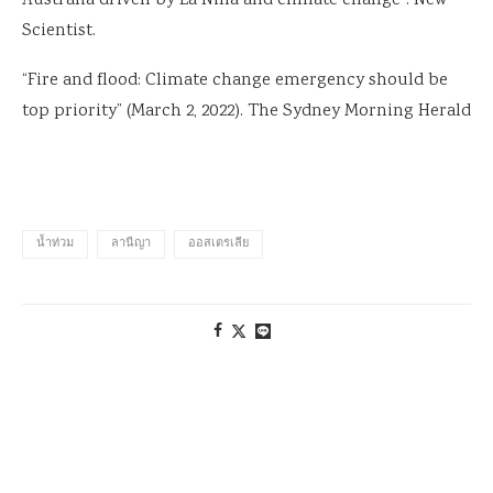
Australia driven by La Niña and climate change”. New
Scientist.
“Fire and flood: Climate change emergency should be
top priority” (March 2, 2022). The Sydney Morning Herald
น้ำท่วม
ลานีญา
ออสเตรเลีย