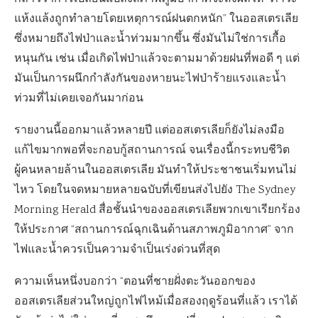
แห้งแล้งถูกทำลายโดยเหตุการณ์ฝนตกหนัก” ในออสเตรเลีย
ซึ่งหมายถึงไฟป่าและน้ำท่วมมากขึ้น ซึ่งมันไม่ใช่การเกื้อ
หนุนกัน เช่น เมื่อเกิดไฟป่าแล้วจะตามมาด้วยฝนที่พอดี ๆ แต่
มันเป็นการผนึกกำลังกันของหายนะไฟป่าร้ายแรงและน้ำ
ท่วมที่ไม่เคยเจอกันมาก่อน
รายงานนี้ออกมาแล้วหลายปี แต่ออสเตรเลียก็ยังไม่ลงมือ
แก้ไขมากพอที่จะกอบกู้สถานการณ์ จนเรื่องนี้กระทบชีวิต
ผู้คนหลายล้านในออสเตรเลีย มันทำให้ประชาชนเริ่มทนไม่
ไหว โดยในจดหมายหลายฉบับที่เขียนส่งไปยัง The Sydney
Morning Herald สื่อชั้นนำของออสเตรเลียพวกเขาเรียกร้อง
ให้ประกาศ “สถานการณ์ฉุกเฉินด้านสภาพภูมิอากาศ” จาก
ไฟและน้ำควรเป็นความจำเป็นเร่งด่วนที่สุด
ความเห็นหนึ่งบอกว่า “ตอนที่ชายฝั่งตะวันออกของ
ออสเตรเลียส่วนใหญ่ถูกไฟไหม้เมื่อสองฤดูร้อนที่แล้ว เราได้