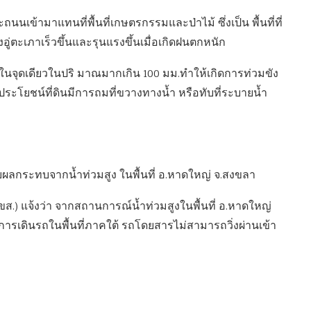
ข้ามาแทนที่พื้นที่เกษตรกรรมและป่าไม้ ซึ่งเป็น พื้นที่ที่
องอู่ตะเภาเร็วขึ้นและรุนแรงขึ้นเมื่อเกิดฝนตกหนัก
นจุดเดียวในปริ มาณมากเกิน 100 มม.ทำให้เกิดการท่วมขัง
ะโยชน์ที่ดินมีการถมที่ขวางทางน้ำ หรือทับที่ระบายน้ำ
ับผลกระทบจากน้ำท่วมสูง ในพื้นที่ อ.หาดใหญ่ จ.สงขลา
ด (บขส.) แจ้งว่า จากสถานการณ์น้ำท่วมสูงในพื้นที่ อ.หาดใหญ่
ารเดินรถในพื้นที่ภาคใต้ รถโดยสารไม่สามารถวิ่งผ่านเข้า