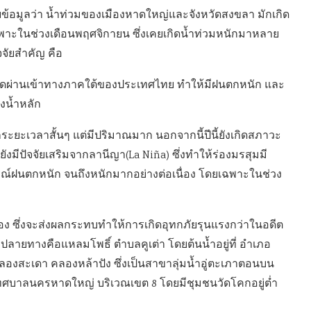
ข้อมูลว่า น้ำท่วมของเมืองหาดใหญ่และจังหวัดสงขลา มักเกิด
พาะในช่วงเดือนพฤศจิกายน ซึ่งเคยเกิดน้ำท่วมหนักมาหลาย
ปัจจัยสำคัญ คือ
ัดผ่านเข้าทางภาคใต้ของประเทศไทย ทำให้มีฝนตกหนัก และ
างน้ำหลัก
ะยะเวลาสั้นๆ แต่มีปริมาณมาก นอกจากนี้ปีนี้ยังเกิดสภาวะ
มีปัจจัยเสริมจากลานีญา(La Niña) ซึ่งทำให้ร่องมรสุมมี
รณ์ฝนตกหนัก จนถึงหนักมากอย่างต่อเนื่อง โดยเฉพาะในช่วง
มือง ซึ่งจะส่งผลกระทบทำให้การเกิดอุทกภัยรุนแรงกว่าในอดีต
ลายทางคือแหลมโพธิ์ ตำบลคูเต่า โดยต้นน้ำอยู่ที่ อำเภอ
องสะเดา คลองหล้าปัง ซึ่งเป็นสาขาลุ่มน้ำอู่ตะเภาตอนบน
เทศบาลนครหาดใหญ่ บริเวณเขต 8 โดยมีชุมชนวัดโคกอยู่ต่ำ