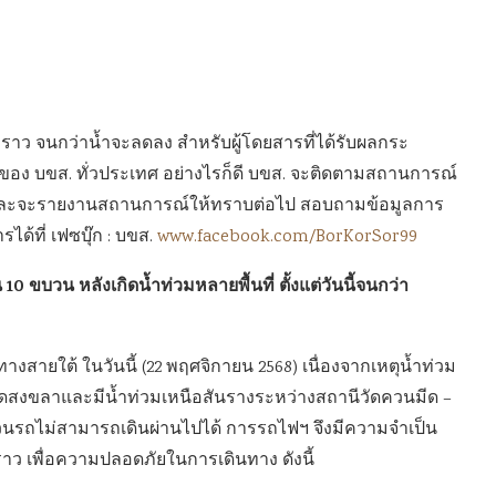
วคราว จนกว่าน้ำจะลดลง สำหรับผู้โดยสารที่ได้รับผลกระ
๋วของ บขส. ทั่วประเทศ อย่างไรก็ดี บขส. จะติดตามสถานการณ์
ือและจะรายงานสถานการณ์ให้ทราบต่อไป สอบถามข้อมูลการ
ได้ที่ เฟซบุ๊ก : บขส.
www.facebook.com/BorKorSor99
ขบวน หลังเกิดน้ำท่วมหลายพื้นที่ ตั้งแต่วันนี้จนกว่า
ายใต้ ในวันนี้ (22 พฤศจิกายน 2568) เนื่องจากเหตุน้ำท่วม
ัดสงขลาและมีน้ำท่วมเหนือสันรางระหว่างสถานีวัดควนมีด –
บวนรถไม่สามารถเดินผ่านไปได้ การรถไฟฯ จึงมีความจำเป็น
ว เพื่อความปลอดภัยในการเดินทาง ดังนี้