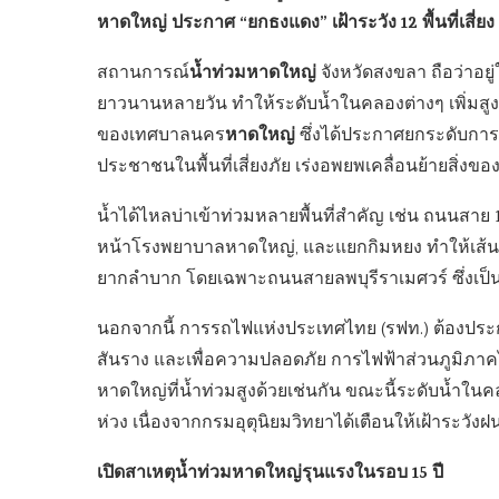
หาดใหญ่ ประกาศ “ยกธงแดง” เฝ้าระวัง 12 พื้นที่เสี่
น้ำท่วมหาดใหญ่
สถานการณ์
จังหวัดสงขลา ถือว่าอยู
ยาวนานหลายวัน ทำให้ระดับน้ำในคลองต่างๆ เพิ่มสูงขึ
หาดใหญ่
ของเทศบาลนคร
ซึ่งได้ประกาศยกระดับการเ
ประชาชนในพื้นที่เสี่ยงภัย เร่งอพยพเคลื่อนย้ายสิ่งข
น้ำได้ไหลบ่าเข้าท่วมหลายพื้นที่สำคัญ เช่น ถนนสาย 1
หน้าโรงพยาบาลหาดใหญ่, และแยกกิมหยง ทำให้เส
ยากลำบาก โดยเฉพาะถนนสายลพบุรีราเมศวร์ ซึ่งเป็น
นอกจากนี้ การรถไฟแห่งประเทศไทย (รฟท.) ต้องประ
สันราง และเพื่อความปลอดภัย การไฟฟ้าส่วนภูมิภาค
หาดใหญ่ที่น้ำท่วมสูงด้วยเช่นกัน ขณะนี้ระดับน้ำในค
ห่วง เนื่องจากกรมอุตุนิยมวิทยาได้เตือนให้เฝ้าระวังฝ
เปิดสาเหตุน้ำท่วมหาดใหญ่รุนแรงในรอบ 15 ปี