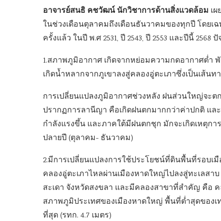
อาจารย์สนธิ คชวัฒน์ นักวิชาการด้านสิ่งแวดล้อม
เผย
ในช่วงเดือนตุลาคมถึงเดือนธันวาคมของทุกปี โดยเฉ
ครั้งแล้ว ในปี พ.ศ 2531, ปี 2543, ปี 2553 และปีนี้ 2568 
1.สภาพภูมิอากาศ เกิดจากหย่อมความกดอากาศต่ำ พ
เกิดน้ำหลากจากภูเขาลงสู่คลองอู่ตะเภาซึ่งเป็นเส้นท
การเปลี่ยนแปลงภูมิอากาศช่วงหลัง ฝนส่วนใหญ่จะตกร
ปรากฏการลานีญา คือเกิดฝนตกมากกว่าค่าปกติ และยัง
กำลังแรงขึ้น และภาคใต้มีฝนตกชุก มักจะเกิดเหตุกา
ปลายปี (ตุลาคม- ธันวาคม)
2.มีการเปลี่ยนแปลงการใช้ประโยชน์ที่ดินพื้นที่รอบเ
คลองอู่ตะเภาไหลผ่านเมืองหาดใหญ่ไปลงสู่ทะเลสาบ ป
สะเดา จังหวัดสงขลา และมีคลองสาขาที่สำคัญ คือ คล
สภาพภูมิประเทศของเมืองหาดใหญ่ พื้นที่ต่ำสุดของ
ที่สุด (รทก. 4.7 เมตร)