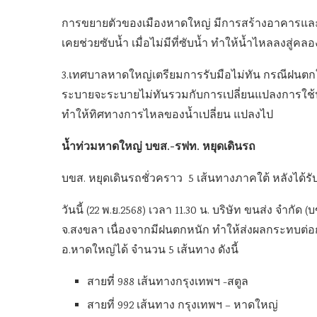
การขยายตัวของเมืองหาดใหญ่ มีการสร้างอาคารและถนนเ
เคยช่วยซับน้ำ เมื่อไม่มีที่ซับน้ำ ทำให้น้ำไหลลงสู่คล
3.เทศบาลหาดใหญ่เตรียมการรับมือไม่ทัน กรณีฝนตกใ
ระบายจะระบายไม่ทันรวมกับการเปลี่ยนแปลงการใช้ปร
ทำให้ทิศทางการไหลของน้ำเปลี่ยน แปลงไป
น้ำท่วมหาดใหญ่ บขส.-รฟท. หยุดเดินรถ
บขส. หยุดเดินรถชั่วคราว 5 เส้นทางภาคใต้ หลังได้ร
วันนี้ (22 พ.ย.2568) เวลา 11.30 น. บริษัท ขนส่ง จำกั
จ.สงขลา เนื่องจากมีฝนตกหนัก ทำให้ส่งผลกระทบต่อก
อ.หาดใหญ่ได้ จำนวน 5 เส้นทาง ดังนี้
สายที่ 988 เส้นทางกรุงเทพฯ -สตูล
สายที่ 992 เส้นทาง กรุงเทพฯ – หาดใหญ่