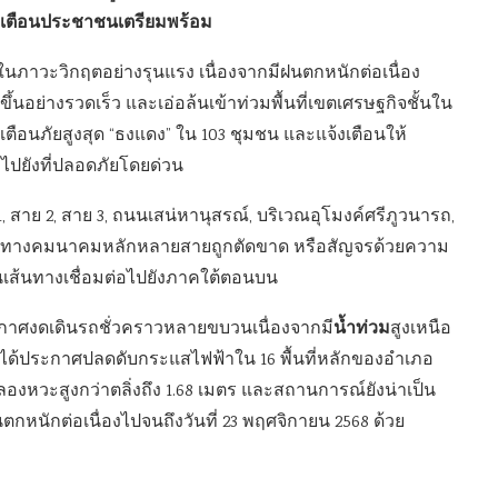
ยง เตือนประชาชนเตรียมพร้อม
่ในภาวะวิกฤตอย่างรุนแรง เนื่องจากมีฝนตกหนักต่อเนื่อง
้นอย่างรวดเร็ว และเอ่อล้นเข้าท่วมพื้นที่เขตเศรษฐกิจชั้นใน
ตือนภัยสูงสุด “ธงแดง” ใน 103 ชุมชน และแจ้งเตือนให้
องไปยังที่ปลอดภัยโดยด่วน
, สาย 2, สาย 3, ถนนเสน่หานุสรณ์, บริเวณอุโมงค์ศรีภูวนารถ,
้นทางคมนาคมหลักหลายสายถูกตัดขาด หรือสัญจรด้วยความ
เส้นทางเชื่อมต่อไปยังภาคใต้ตอนบน
น้ำท่วม
กาศงดเดินรถชั่วคราวหลายขบวนเนื่องจากมี
สูงเหนือ
ได้ประกาศปลดดับกระแสไฟฟ้าใน 16 พื้นที่หลักของอำเภอ
ลองหวะสูงกว่าตลิ่งถึง 1.68 เมตร และสถานการณ์ยังน่าเป็น
นตกหนักต่อเนื่องไปจนถึงวันที่ 23 พฤศจิกายน 2568 ด้วย