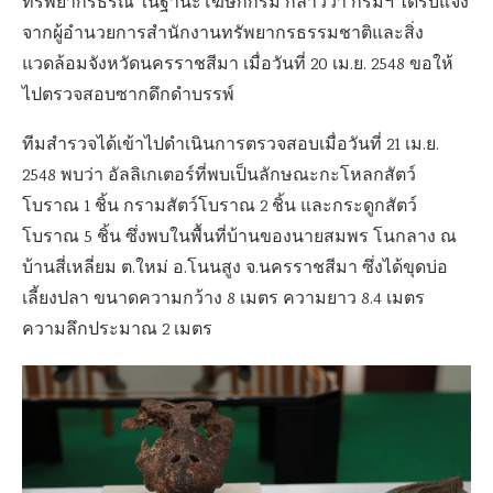
ทรัพยากรธรณี ในฐานะโฆษกกรม กล่าวว่า กรมฯ ได้รับแจ้ง
จากผู้อำนวยการสำนักงานทรัพยากรธรรมชาติและสิ่ง
แวดล้อมจังหวัดนครราชสีมา เมื่อวันที่ 20 เม.ย. 2548 ขอให้
ไปตรวจสอบซากดึกดำบรรพ์
ทีมสำรวจได้เข้าไปดำเนินการตรวจสอบเมื่อวันที่ 21 เม.ย.
2548 พบว่า อัลลิเกเตอร์ที่พบเป็นลักษณะกะโหลกสัตว์
โบราณ 1 ชิ้น กรามสัตว์โบราณ 2 ชิ้น และกระดูกสัตว์
โบราณ 5 ชิ้น ซึ่งพบในพื้นที่บ้านของนายสมพร โนกลาง ณ
บ้านสี่เหลี่ยม ต.ใหม่ อ.โนนสูง จ.นครราชสีมา ซึ่งได้ขุดบ่อ
เลี้ยงปลา ขนาดความกว้าง 8 เมตร ความยาว 8.4 เมตร
ความลึกประมาณ 2 เมตร