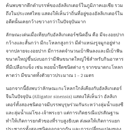
ค้นพบซากดึกดำบรรพ์ของอัลลิเกเตอร์ในภูมิภาคเอเชีย รวม
ถึงในประเทศไทย แสดงให้เห็นว่าถิ่นที่อยู่ของอัลลิเกเตอร์ใน
อดีตนั้นเคยกว้างขวางกว่าในปัจจุบันมาก
ลักษณะเด่นเมื่อเทียบกับอัลลิเกเตอร์ชนิดอื่น คือ มีจะงอยปาก
กว้างและสั้นกว่า มีกะโหลกสูงกว่า มีตำแหน่งรูจมูกอยู่ห่าง
จากปลายจะงอยปาก มีการลดจำนวนเบ้าฟันลงและมีเบ้าฟัน
ขนาดใหญ่ขึ้นบ่งบอกว่ามีฟันขนาดใหญ่ใช้สำหรับกินอาหาร
ที่มีเปลือกแข็ง เช่น หอยน้ำจืดชนิดต่าง ๆ จากขนาดกะโหลก
คาดว่า มีขนาดทั้งตัวยาวประมาณ 1 – 2 เมตร
นอกจากนี้ยังพบว่าลักษณะกะโหลกใกล้เคียงกับอัลลิเกเตอร์
จีนในปัจจุบัน (Alligator sinensis) แสดงให้เห็นว่า อัลลิเก
เตอร์ทั้งสองชนิดอาจมีบรรพบุรุษร่วมกันระหว่างลุ่มน้ำแยงซี
และลุ่มน้ำแม่โขง-เจ้าพระยา แต่การเกิดธรณีแปรสัณฐาน
ทำให้เกิดการยกตัวของที่ราบสูงธิเบต ส่งผลให้เกิดการแยก
ประชากรทั้งสองชนิดออกจากกัน และการเปลี่ยนแปลงของ