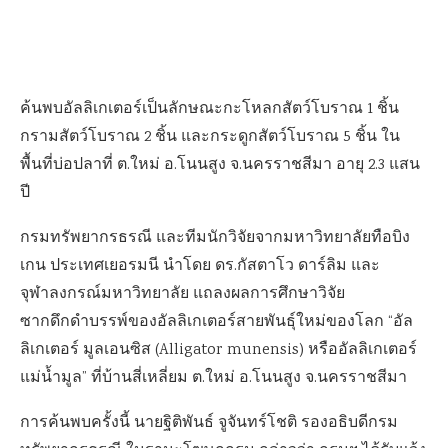
ค้นพบอัลลิเกเตอร์เป็นลักษณะกะโหลกสัตว์โบราณ 1 ชิ้น
กรามสัตว์โบราณ 2 ชิ้น และกระดูกสัตว์โบราณ 5 ชิ้น ใน
พื้นที่บ่อปลาที่ ต.ใหม่ อ.โนนสูง จ.นครราชสีมา อายุ 2.3 แสน
ปี
กรมทรัพยากรธรณี และทีมนักวิจัยจากมหาวิทยาลัยทือบิง
เกน ประเทศเยอรมนี นำโดย ดร.กัสตาโว ดาร์ลิม และ
จุฬาลงกรณ์มหาวิทยาลัย แถลงผลการศึกษาวิจัย
ซากดึกดำบรรพ์ของอัลลิเกเตอร์สายพันธุ์ใหม่ของโลก “อัล
ลิเกเตอร์ มูลเอนซิส (Alligator munensis) หรืออัลลิเกเตอร์
แม่น้ำมูล” ที่บ้านสี่เหลี่ยม ต.ใหม่ อ.โนนสูง จ.นครราชสีมา
การค้นพบครั้งนี้ นายฐิติพันธ์ จูจันทร์โชติ รองอธิบดีกรม