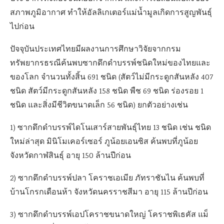
สภาพภูมิอากาศ ทำให้อัลลิเกเตอร์แม่น้ำมูลเกิดการสูญพันธุ์
ไปก่อน
ปัจจุบันประเทศไทยมีผลงานการศึกษาวิจัยจากกรม
ทรัพยากรธรณีค้นพบซากดึกดำบรรพ์ชนิดใหม่ของไทยและ
ของโลก จำนวนทั้งสิ้น 691 ชนิด (สัตว์ไม่มีกระดูกสันหลัง 407
ชนิด สัตว์มีกระดูกสันหลัง 158 ชนิด พืช 69 ชนิด ร่องรอย 1
ชนิด และสิ่งมีชีวิตขนาดเล็ก 56 ชนิด) ยกตัวอย่างเช่น
1) ซากดึกดำบรรพ์ไดโนเสาร์สายพันธุ์ไทย 13 ชนิด เช่น ชนิด
ใหม่ล่าสุด มินิโมเคอร์เซอร์ ภูน้อยเอนซิส ค้นพบที่ภูน้อย
จังหวัดกาฬสินธุ์ อายุ 150 ล้านปีก่อน
2) ซากดึกดำบรรพ์ปลา โคราชเอเมีย ภัทราชันไน ค้นพบที่
บ้านโกรกเดือนห้า จังหวัดนครราชสีมา อายุ 115 ล้านปีก่อน
3) ซากดึกดำบรรพ์เอปโคราชขนาดใหญ่ โคราชพิเธคัส แม็