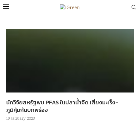
นักวิจัยสหรัฐพบ PFAS ในปลาน้ำจืด เสี่ยงมะเร็ง-
ภูมิคุ้มกันบกพร่อง
19 January 2023