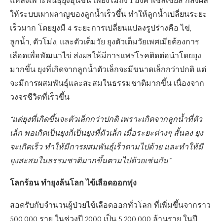
แหล่งเพาะพันธุ์ยุงอุ่นขึ้น เพียงไม่ถึง 1 องศาเซลเซียส ก็ส่งผล
ให้ระบบเผาผลาญของลูกน้ำเร็วขึ้น ทำให้ลูกน้ำเปลี่ยนระยะ
เร็วมาก โดยยุงมี 4 ระยะการเปลี่ยนแปลงรูปร่างคือ ไข่,
ลูกน้ำ, ตัวโม่ง, และตัวเต็มวัย ยุงตัวเต็มวัยเพศเมียต้องการ
เลือดเพื่อพัฒนาไข่ ส่งผลให้มีการแพร่โรคติดต่อนำโดยยุง
มากขึ้น ยุงที่เกิดจากลูกน้ำตัวเล็กจะมีขนาดเล็กกว่าปกติ แต่
จะมีการผสมพันธุ์และสะสมในธรรมชาติมากขึ้น เนื่องจาก
วงจรชีวิตที่เร็วขึ้น
“แต่ยุงที่เกิดขึ้นจะตัวเล็กกว่าปกติ เพราะเกิดจากลูกน้ำที่ตัว
เล็ก พอเกิดเป็นยุงก็เป็นยุงที่ตัวเล็ก เมื่อระยะต่างๆ สั้นลง ยุง
จะเกิดเร็ว ทำให้มีการผสมพันธุ์เร็วตามไปด้วย และทำให้มี
ยุงสะสมในธรรมชาติมากขึ้นตามไปด้วยเช่นกัน”
โลกร้อน ทำยุงล้นโลก ไข้เลือดออกพุ่ง
สอดรับกับจำนวนผู้ป่วยไข้เลือดออกทั่วโลก ที่เพิ่มขึ้นจากราว
500,000 ราย ในช่วงปี 2000 เป็น 5,200,000 ล้านราย ในปี