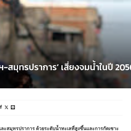
พฯ-สมุทรปราการ’ เสี่ยงจมน้ำในปี 20
ะสมุทรปราการ ด้วยระดับน้ำทะเลที่สูงขึ้นและการกัดเซาะ