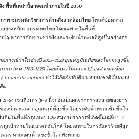
ัง พื้นที่เหล่านี้อาจจมน้ำภายในปี 2050
สุขภาพ ชมรมนักวิชาการด้านสิ่งแวดล้อมไทย
โพสต์ข้อความ
อย่างหนักต่อประเทศไทย โดยเฉพาะในพื้นที่
ปัญหาการกัดเซาะชายฝั่งและระดับน้ำทะเลที่สูงขึ้นอย่างต่อ
ารณ์ว่าในช่วงปี 2025–2029 อุณหภูมิเฉลี่ยของโลกจะสูงขึ้น
สาหกรรม (ค.ศ. 1760–1825) โดยมีแนวโน้มแตะ 1.5 องศาเซลเซียส
(climate disruption) ทำให้เกิดภัยพิบัติทางธรรมชาติที่รุนแรง
่ง.
้น 21–24 เซนติเมตร (8–9 นิ้ว) อันเป็นผลจากการละลายของธาร
องน้ำทะเลจากอุณหภูมิที่สูงขึ้น โดยระดับน้ำทะเลเพิ่มขึ้นใน
่นดินในพื้นที่กรุงเทพฯ และสมุทรปราการที่เกิดขึ้นเฉลี่ย 1–2
ต่อการถูกน้ำท่วมในอนาคตอันใกล้ โดยเฉพาะในกรณีเลวร้ายที่สุด
2.5 เมตร หากแผ่นน้ำแข็งขั้วโลกพังทลาย