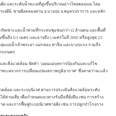
ั่ง และระดับน้ำทะเลที่สูงขึ้นบริเวณอ่าวไทยตอนบน โดย
ุทรเจดีย์, ชายฝั่งคลองด่าน อ.บางบ่อ จ.สมุทรปราการ และหลัก
รกัดเซาะและน้ำท่วมที่กระทบชุมชนกว่า 12 ล้านคน และพื้นที่
้นถึง 0.5 เมตร และอาจถึง 1 เมตรในปี 2100 หรือสูงสุด 2.5
ที่ลุ่มแม่น้ำเจ้าพระยา แม่กลอง ท่าจีน และบางปะกง รวมถึง
การเกษตร
ละสิ่งแวดล้อม จัดทำ “แผนแม่บทการป้องกันและแก้ไข
น้ำทะเลจากการเปลี่ยนแปลงสภาพภูมิอากาศ” ซึ่งคาดว่าจะแล้ว
แวดล้อม และระบบนิเวศ ผ่านการประเมินสิ่งแวดล้อมระดับ
ด้ส่วนเสีย เพื่อกำหนดแนวทางรับมือที่ยั่งยืน เช่น การสร้าง
อาด และการฟื้นฟูระบบนิเวศชายฝั่ง เช่น การปลูกป่าโกงกาง