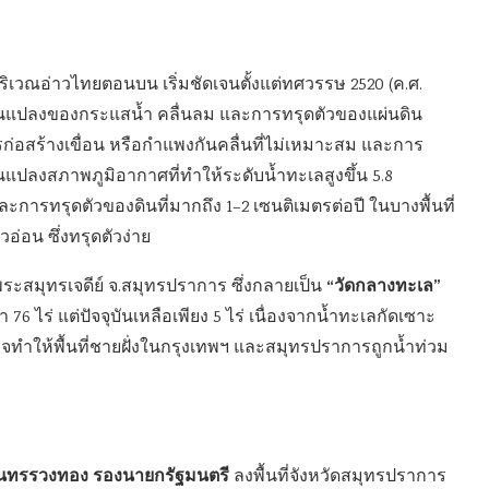
วณอ่าวไทยตอนบน เริ่มชัดเจนตั้งแต่ทศวรรษ 2520 (ค.ศ.
ี่ยนแปลงของกระแสน้ำ คลื่นลม และการทรุดตัวของแผ่นดิน
ก่อสร้างเขื่อน หรือกำแพงกันคลื่นที่ไม่เหมาะสม และการ
ยนแปลงสภาพภูมิอากาศที่ทำให้ระดับน้ำทะเลสูงขึ้น 5.8
ะการทรุดตัวของดินที่มากถึง 1–2 เซนติเมตรต่อปี ในบางพื้นที่
อ่อน ซึ่งทรุดตัวง่าย
“วัดกลางทะเล”
.พระสมุทรเจดีย์ จ.สมุทรปราการ ซึ่งกลายเป็น
า 76 ไร่ แต่ปัจจุบันเหลือเพียง 5 ไร่ เนื่องจากน้ำทะเลกัดเซาะ
ทำให้พื้นที่ชายฝั่งในกรุงเทพฯ และสมุทรปราการถูกน้ำท่วม
ันทรรวงทอง รองนายกรัฐมนตรี
ลงพื้นที่จังหวัดสมุทรปราการ