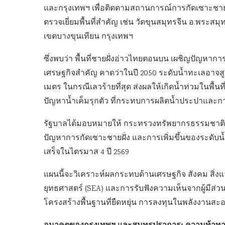
และกรุงเทพฯ เพื่อติดตามสถานการณ์การกัดเซาะชายฝ
ตรวจเยี่ยมพื้นที่สำคัญ เช่น วัดขุนสมุทรจีน อ.พระสม
เขตบางขุนเทียน กรุงเทพฯ
ซึ่งพบว่า พื้นที่ชายฝั่งอ่าวไทยตอนบน เผชิญปัญหากา
เศรษฐกิจสำคัญ คาดว่าในปี 2050 ระดับน้ำทะเลอาจสูงขึ
เมตร ในกรณีเลวร้ายที่สุด ส่งผลให้เกิดน้ำท่วมในพื้น
ปัญหาน้ำเค็มรุกตัว ที่กระทบการผลิตน้ำประปาและ
รัฐบาลได้มอบหมายให้ กระทรวงทรัพยากรธรรมชาติแ
ปัญหาการกัดเซาะชายฝั่ง และการเพิ่มขึ้นของระดับ
เสร็จในไตรมาส 4 ปี 2569
แผนนี้จะวิเคราะห์ผลกระทบด้านเศรษฐกิจ สังคม สิ่ง
ยุทธศาสตร์ (SEA) และการรับฟังความเห็นจากผู้มีส่วนไ
โครงสร้างพื้นฐานที่ยืดหยุ่น การลงทุนในพลังงานสะ