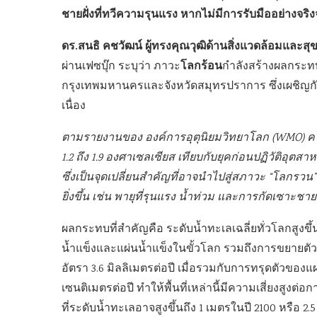
ชายฝั่งที่ทวีความรุนแรง หากไม่มีการรับมืออย่างจริงจ
ดร.สนธิ คชวัฒน์ ผู้ทรงคุณวุฒิด้านสิ่งแวดล้อมและ
โลกร้อน
ผ่านเฟซบุ๊ก ระบุว่า ภาวะ
กำลังสร้างผลกระทบ
กรุงเทพมหานครและจังหวัดสมุทรปราการ ซึ่งเผชิญกับ
เนื่อง
ตามรายงานของ องค์การอุตุนิยมวิทยาโลก (WMO) คาดก
1.2 ถึง 1.9 องศาเซลเซียส เทียบกับยุคก่อนปฏิวัติอุต
ซึ่งเป็นจุดเปลี่ยนสำคัญที่อาจนำไปสู่สภาวะ “โลกรวน” 
ยิ่งขึ้น เช่น พายุที่รุนแรง น้ำท่วม และการกัดเซาะชายฝั
ผลกระทบที่สำคัญคือ ระดับน้ำทะเลเฉลี่ยทั่วโลกสูงขึ
น้ำแข็งและแผ่นน้ำแข็งในขั้วโลก รวมถึงการขยายตัวข
อัตรา 3.6 มิลลิเมตรต่อปี เมื่อรวมกับการทรุดตัวของแผ
เซนติเมตรต่อปี ทำให้พื้นที่เหล่านี้มีความเสี่ยงสูง
ที่ระดับน้ำทะเลอาจสูงขึ้นถึง 1 เมตรในปี 2100 หรือ 