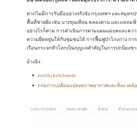
อนาคตของกรุงเทพฯ และสมุทรปราการ: ความท้าท
หากไม่มีการรับมืออย่างจริงจัง กรุงเทพฯ และสมุทร
พื้นที่ชายฝั่ง เช่น บางขุนเทียน คลองด่าน และแหลมฟ้าผ
อย่างไรก็ตาม การดำเนินการตามแผนแม่บทและคว
ความยืดหยุ่นให้กับชุมชนได้ การฟื้นฟูป่าโกงกาง 
เรือนกระจกทั่วโลกเป็นกุญแจสำคัญในการปกป้องชายฝ
อ้างอิง :
sonthi.kotchawat
กรมการเปลี่ยนแปลงสภาพอากาศและสิ่งแวดล้
CLIMATECHANGE
กัดเซาะชายฝั่ง
น้ำท่วม
น้ำท่วมกรุงเ