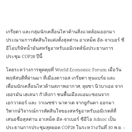
เกรียตา และกลุ่มนักเคลื่อนไหวด้านสิ่งแวดล้อมออกมา
ประณามการตัดสินใจแต่งตั้งสุลต่าน อาเหม็ด อัล-จาเบอร์ ซี
อีโอบริษัทน้ำมัน
สหรัฐอาหรับเอมิเรตส์
นั่งประธานการ
ประชุม COP28 ปีนี้
โดย
ระหว่างการพูดคุยที่
World Economic Forum
เมื่อวัน
พฤหัสบดีที่ผ่านมา ที่เมืองดาวอส
เกรียตา
ทุนแบร์ย
และ
เพื่อนนักเคลื่อนไหวด้านสภาพอากาศ
, ลุยซา นิวบาเออ
จาก
เยอรมัน
เฮเลนา กัวลิงกา ชนพื้นเมืองแอมะซอนจาก
เอกวาดอร์ และ
วาเนซซ่า นาคาเต
จากยูกันดา
ออกมา
วิพากษ์วิจารณ์การตัดสินใจของสหรัฐอาหรับเอมิเรตส์ที่
เสนอชื่อ
สุลต่าน อาเหม็ด อัล-จาเบอร์ ซีอีโอ Adnoc
เป็น
ประธานการประชุมสุดยอด
COP
28
ในระหว่างวันที่ 30 พ.ย. –