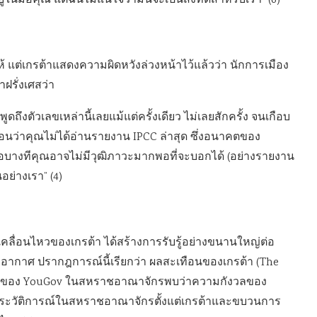
ตอยู่ในมือคุณ แต่ฉันไม่แน่ใจว่ามันจะเป็นสิ่งที่ดีสำหรับเรา” (6)
ห้ แต่เกรต้าแสดงความผิดหวังล่วงหน้าไว้แล้วว่า นักการเมือง
ฝรั่งเศสว่า
ูดถึงตัวเลขเหล่านี้เลยแม้แต่ครั้งเดียว ไม่เลยสักครั้ง จนเกือบ
มือนว่าคุณไม่ได้อ่านรายงาน IPCC ล่าสุด ซึ่งอนาคตของ
 หรือบางทีคุณอาจไม่มีวุฒิภาวะมากพอที่จะบอกได้ (อย่างรายงาน
นอย่างเรา” (4)
เคลื่อนไหวของเกรต้า ได้สร้างการรับรู้อย่างขนานใหญ่ต่อ
ากาศ ปรากฎการณ์นี้เรียกว่า ผลสะเทือนของเกรต้า (The
สำรวจของ YouGov ในสหราชอาณาจักรพบว่าความกังวลของ
นประวัติการณ์ในสหราชอาณาจักรตั้งแต่เกรต้าและขบวนการ