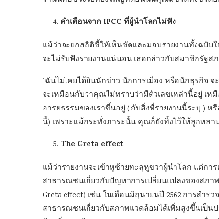
ว่านั่นคือช่วงวัยที่ยิ่งใหญ่ที่ตอนนั้นคุณมีชีวิตทั้งชีวิ
คำเตือนจาก IPCC ที่ผู้นำโลกไม่ฟัง
แม้ว่าจะยกสถิติชี้ให้เห็นชัดและมอบรายงานทั้งฉบับใ
จะไม่รับฟังรายงานแน่นอน เธอกล่าวกับสมาชิกรัฐสภา
“ฉันไม่เคยได้ยินนักข่าว นักการเมือง หรือนักธุรกิจ จะพ
จะเหมือนกับว่าคุณไม่ทราบว่ามีตัวเลขเหล่านี้อยู่ เห
อารยธรรมของเราขึ้นอยู่ ( กับสิ่งที่รายงานนี้ระบุ )
นี้) เพราะแม้กระทั่งภาระนั้น คุณก็ยังทิ้งไว้ให้ลูกหลา
The Greta effect
แม้ว่ารายงานจะเข้าหูซ้ายทะลุหูขวาผู้นำโลก แต่การ
สาธารณชนเกี่ยวกับปัญหาการเปลี่ยนแปลงของสภาพอ
Greta effect) เช่น ในเดือนมิถุนายนปี 2562 การ
สาธารณชนเกี่ยวกับสภาพแวดล้อมได้เพิ่มสูงขึ้นเป็