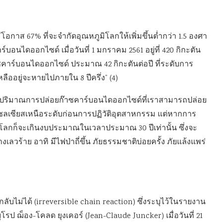
ีโอกาส 67% ที่จะจำกัดอุณหภูมิโลกให้เพิ่มขึ้นต่ำกว่า 1.5 องศา
อนไดออกไซด์ เมื่อวันที่ 1 มกราคม 2561 อยู่ที่ 420 กิกะตัน
าร์บอนไดออกไซด์ ประมาณ 42 กิกะตันต่อปี ที่ระดับการ
ืออยู่จะหายไปภายใน 8 ปีครึ่ง” (4)
รือปริมาณการปล่อยก๊าซคาร์บอนไดออกไซด์ที่เราสามารถปล่อย
ศาเซลเซียสเหนือระดับก่อนการปฏิวัติอุตสาหกรรม แต่หากการ
โลกก็จะเกินงบประมาณในเวลาประมาณ 30 ปีเท่านั้น ซึ่งจะ
วร้าย อาทิ มีไฟป่าถี่ขึ้น ภัยธรรมชาติบ่อยครั้ง ภัยแล้งแพร่
ย้อนกลับไม่ได้ (irreversible chain reaction) ซึ่งระบุไว้ในรายงาน
 ฌ็อง-โคลด ยุงเคอร์ (Jean-Claude Juncker) เมื่อวันที่ 21