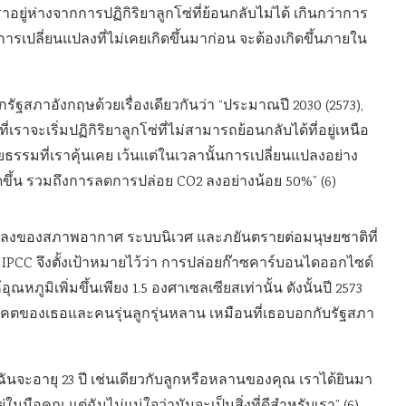
ยู่ห่างจากการปฏิกิริยาลูกโซ่ที่ย้อนกลับไม่ได้ เกินกว่าการ
 การเปลี่ยนแปลงที่ไม่เคยเกิดขึ้นมาก่อน จะต้องเกิดขึ้นภายใน
ิกรัฐสภาอังกฤษด้วยเรื่องเดียวกันว่า “ประมาณปี 2030 (2573),
่เราจะเริ่มปฏิกิริยาลูกโซ่ที่ไม่สามารถย้อนกลับได้ที่อยู่เหนือ
ธรรมที่เราคุ้นเคย เว้นแต่ในเวลานั้นการเปลี่ยนแปลงอย่าง
ขึ้น รวมถึงการลดการปล่อย CO2 ลงอย่างน้อย 50%” (6)
่ยนแปลงของสภาพอากาศ ระบบนิเวศ และภยันตรายต่อมนุษยชาติที่
นั้น IPCC จึงตั้งเป้าหมายไว้ว่า การปล่อยก๊าซคาร์บอนไดออกไซด์
ณหภูมิเพิ่มขึ้นเพียง 1.5 องศาเซลเซียสเท่านั้น ดังนั้นปี 2573
นาคตของเธอและคนรุ่นลูกรุ่นหลาน เหมือนที่เธอบอกกับรัฐสภา
งฉันจะอายุ 23 ปี เช่นเดียวกับลูกหรือหลานของคุณ เราได้ยินมา