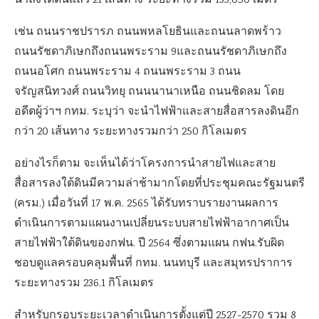
นำลงใต้ดินแล้ว 21 เส้นทาง ระยะทางรวม 133,050 เมตร
เช่น ถนนราชปรารภ ถนนพหลโยธินและถนนลาดพร้าว
ถนนรัชดาภิเษกถึงถนนพระราม 9และถนนรัชดาภิเษกถึง
ถนนอโศก ถนนพระราม 4 ถนนพระราม 3 ถนน
จรัญสนิทวงศ์ ถนนวิทยุ ถนนนานาเหนือ ถนนชิดลม โดย
อดีตผู้ว่าฯ กทม. ระบุว่า จะนำไฟฟ้าและสายสื่อสารลงดินอีก
กว่า 20 เส้นทาง ระยะทางรวมกว่า 250 กิโลเมตร
อย่างไรก็ตาม จะเห็นได้ว่าโครงการนำสายไฟและสาย
สื่อสารลงใต้ดินมีความล่าช้ามากโดยที่ประชุมคณะรัฐมนตรี
(ครม.) เมื่อวันที่ 17 พ.ค. 2565 ได้รับทราบรายงานผลการ
ดำเนินการตามแผนงานเปลี่ยนระบบสายไฟฟ้าอากาศเป็น
สายไฟฟ้าใต้ดินของกฟน. ปี 2564 ซึ่งตามแผน กฟน.รับผิด
ชอบดูแลครอบคลุมพื้นที่ กทม. นนทบุรี และสมุทรปราการ
ระยะทางรวม 236.1 กิโลเมตร
สำหรับกรอบระยะเวลาดำเนินการตั้งแต่ปี 2527-2570 รวม 8