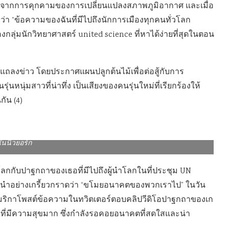
อมจากการคุกคามของการเปลี่ยนแปลงสภาพภูมิอากาศ และเมื่อ
่า “ข้อความของฉันที่มีไปถึงนักการเมืองทุกคนทั่วโลก
ลุ่มนักวิทยาศาสตร์ united science ที่หาได้ง่ายที่สุดในตอน
ลงข่าว โดยประกาศแผนปลูกต้นไม้เพื่อต่อสู้กับการ
นหนุ่มสาวที่น่าทึ่ง เป็นเสียงของคนรุ่นใหม่ที่เรียกร้องให้
กัน (4)
ลี ระหว่าง เกรต้า ธันเบิร์ก ไปร่วมประชุม Climate Action Summit
ในนิวยอร์ก
่วโลกกับปาฐกถาของเธอที่มีไปถึงผู้นำโลกในที่ประชุม UN
ู้นำอย่างเกรี้ยวกราดว่า “ขโมยอนาคตของพวกเราไป” ในวัน
ฐอเมริกาโพสต์ข้อความในทวิตเตอร์ตอบคลิปวีดิโอปาฐกถาของเก
าวที่มีความสุขมาก ซึ่งกำลังรอคอยอนาคตที่สดใสและน่า