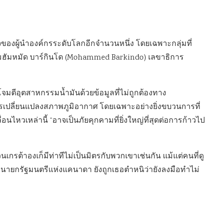
กใจของผู้นำองค์กรระดับโลกอีกจำนวนหนึ่ง โดยเฉพาะกลุ่มที่
มฮัมหมัด บาร์กินโด (Mohammed Barkindo) เลขาธิการ
โจมตีอุตสาหกรรมน้ำมันด้วยข้อมูลที่ไม่ถูกต้องทาง
รเปลี่ยนแปลงสภาพภูมิอากาศ โดยเฉพาะอย่างยิ่งขบวนการที่
ไหวเหล่านี้ “อาจเป็นภัยคุกคามที่ยิ่งใหญ่ที่สุดต่อการก้าวไป
่วนเกรต้าองเก็มีท่าทีไม่เป็นมิตรกับพวกเขาเช่นกัน แม้แต่คนที่ดู
โด นายกรัฐมนตรีแห่งแคนาดา ยังถูกเธอตำหนิว่ายังลงมือทำไม่