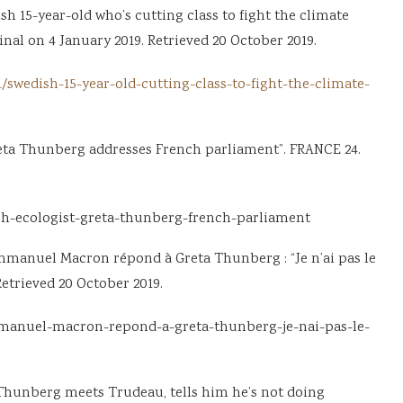
h 15-year-old who’s cutting class to fight the climate
inal on 4 January 2019. Retrieved 20 October 2019.
swedish-15-year-old-cutting-class-to-fight-the-climate-
Greta Thunberg addresses French parliament”. FRANCE 24.
sh-ecologist-greta-thunberg-french-parliament
mmanuel Macron répond à Greta Thunberg : “Je n’ai pas le
Retrieved 20 October 2019.
emmanuel-macron-repond-a-greta-thunberg-je-nai-pas-le-
 Thunberg meets Trudeau, tells him he’s not doing