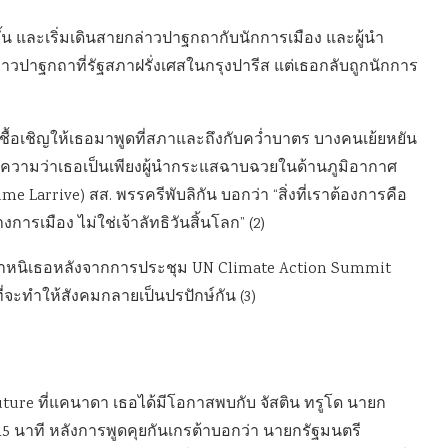
้น และเริ่มเดินสายกล่าวปาฐกถากับนักการเมือง และผู้นำ
ล่าวปาฐกถาที่รัฐสภาฝรั่งเศสในกรุงปารีส แต่เธอกลับถูกนักการ
ื้อเชิญให้เธอมาพูดที่สภาและถึงกับคว่ำบาตร บางคนเย้ยหยัน
งหมายความว่าเธอเป็นเพียงผู้นำกระแสฉาบฉวยในด้านภูมิอากาศ
me Larrive) สส. พรรครีพับลิกัน บอกว่า “สิ่งที่เราต้องการคือ
มือง ไม่ใช่เจ้าลัทธิวันสิ้นโลก” (2)
ังตำหนิเธอหลังจากการประชุม UN Climate Action Summit
่จะทำให้สังคมกลายเป็นปรปักษ์กัน (3)
uture ที่แคนาดา เธอได้มีโอกาสพบกับ จัสติน ทรูโด นายก
15 นาที หลังการพูดคุยกันเกรต้าบอกว่า นายกรัฐมนตรี