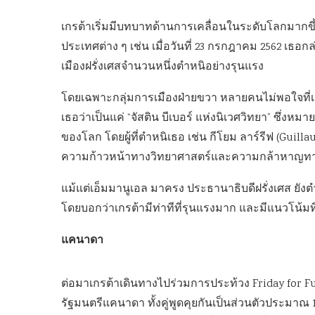
เกรต้าเริ่มมีบทบาทด้านการเคลื่อนในระดับโลกมากขึ
ประเทศต่าง ๆ เช่น เมื่อวันที่ 23 กรกฎาคม 2562 เธอก
เมืองฝรั่งเศสจำนวนหนึ่งตำหนิอย่างรุนแรง
โดยเฉพาะกลุ่มการเมืองฝ่ายขวา หลายคนไม่พอใจที่เช
เธอว่าเป็นแค่ “จัสติน บีเบอร์ แห่งนิเวศวิทยา” ซึ่
ของโลก โดยผู้ที่ตำหนิเธอ เช่น กีโยม ลาร์รีฟ (Guillau
ความก้าวหน้าทางวิทยาศาสตร์และความกล้าหาญทางการเ
แม้แต่เอ็มมานูเอล มาครง ประธานาธิบดีฝรั่งเศส ย
โดยบอกว่าเกรต้ามีท่าทีที่รุนแรงมาก และมีแนวโน้มที
แคนาดา
ต่อมาเกรต้าเดินทางไปร่วมการประท้วง Friday for F
รัฐมนตรีแคนาดา ทั้งคู่พูดคุยกันเป็นส่วนตัวประมาณ 