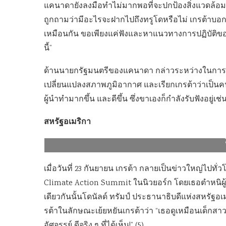
แคนาดายังลงมือทำไม่มากพอที่จะปกป้องสิ่งแวดล้
ถูกถามว่ามีอะไรจะฝากไปถึงทรูโดหรือไม่ เกรต้าบอกว
เหมือนกัน ขอเพียงแค่ฟังและหาแนวทางการปฏิบัติของก
นี้”
ด้านนายกรัฐมนตรีของแคนาดา กล่าวระหว่างในการแถ
เปลี่ยนแปลงสภาพภูมิอากาศ และเรียกเกรต้าว่าเป็นคนรุ่
ผู้นำทำมากขึ้น และดีขึ้น ซึ่งขาเองก็กำลังรับฟังอยู่เช่น
สหรัฐอเมริกา
เยาวชนออกมาแสดงพลัง Climate Strike ณ เมืองโตริโน อิตา
เมื่อวันที่ 23 กันยายน เกรต้า กลายเป็นข่าวใหญ่ไปทั
Climate Action Summit ในนิวยอร์ก โดยเธอตำหนิผ
เดียวกันนั้นโดนัลด์ ทรัมป์ ประธานาธิบดีแห่งสหรั
รต้าในลักษณะเย้ยหยันเกรต้าว่า “เธอดูเหมือนเด็กส
อัศจรรย์ ดีจริง ๆ ที่ได้เห็น!” (5)