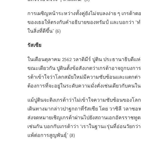
การเผชิญหน้าระหว่างทั้งคู่ยังไม่จบลงง่าย ๆ เกรต้าต
ของเธอให้ตรงกับคำอธิบายของทรัมป์ และบอกว่า “ทำไม
ในสิ่งที่ดีขึ้น” (6)
รัสเซีย
ในเดือนตุลาคม 2562 วลาดิมีร์ ปูติน ประธานาธิบดีแห่งร
ขณะเดียวกัน ปูตินตั้งข้อสังเกตว่าเกรต้าอาจถูกบงการ
รต้าเข้าใจว่าโลกสมัยใหม่มีความซับซ้อนและแตกต่
ต้องการที่จะอยู่ในระดับความมั่งคั่งเช่นเดียวกับคนใน
แม้ปูตินจะติงเกรต้าว่าไม่เข้าใจความซับซ้อนของโลก
เดินทางมากล่าวปาฐกถาที่รัสเซีย โดย วาซิลี วลาซ
ส่งจดหมายเชิญเกรต้าผ่านไปยังสถานเอกอัครราชทูต
เช่นกัน บอกกับเกรต้าว่า “เราในฐานะรุ่นที่อ่อนวัยกว
แพ้ต่อการสูญพันธุ์” (8)