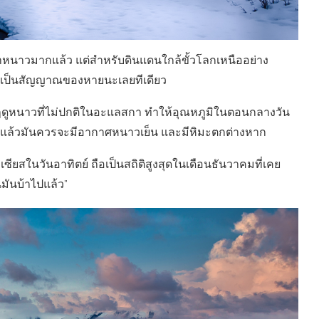
่าหนาวมากแล้ว แต่สำหรับดินแดนใกล้ขั้วโลกเหนืออย่าง
่าเป็นสัญญาณของหายนะเลยทีเดียว
่นในฤดูหนาวที่ไม่ปกติในอะแลสกา ทำให้อุณหภูมิในตอนกลางวัน
ปกติแล้วมันควรจะมีอากาศหนาวเย็น และมีหิมะตกต่างหาก
เซียสในวันอาทิตย์ ถือเป็นสถิติสูงสุดในเดือนธันวาคมที่เคย
่มันบ้าไปแล้ว”