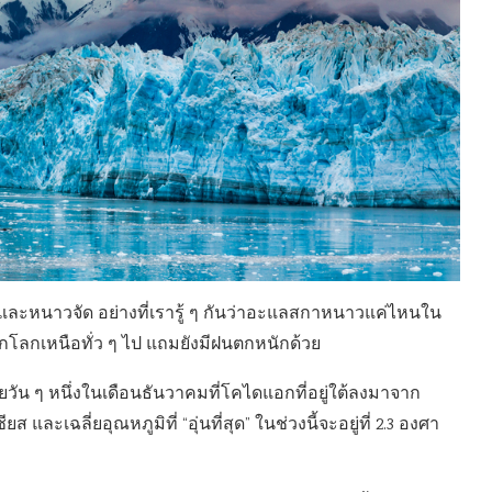
และหนาวจัด อย่างที่เรารู้ ๆ กันว่าอะแลสกาหนาวแค่ไหนใน
ซีกโลกเหนือทั่ว ๆ ไป แถมยังมีฝนตกหนักด้วย
่ยวัน ๆ หนึ่งในเดือนธันวาคมที่โคไดแอกที่อยู่ใต้ลงมาจาก
ะเฉลี่ยอุณหภูมิที่ “อุ่นที่สุด” ในช่วงนี้จะอยู่ที่ 2.3 องศา