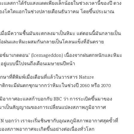
าะอะแลสกาได้รับแสงแดดเพียงเล็กน้อยในช่วงเวลานี้ของปี ดวง
นเมืองโคไดแอกในช่วงปลายเดือนธันวาคม โดยขึ้นประมาณ
ื่อมีความชื้นมันจะตกลงมาเป็นหิมะ แต่ตอนนี้มันกลายเป็น
อฝนและหิมะผสมกันกลายเป็นโคลนแข็งที่อันตราย
“ไอซ์มาเกดดอน” (Icemageddon) เนื่องจากฝนตกหนักและหิมะ
ะอยู่แบบนี้ไปจนถึงเดือนเมษายนปีหน้า
าที่ตีพิมพ์เมื่อเดือนที่แล้วในวารสาร Nature
กจะมีฝนตกชุกมากกว่าหิมะในช่วงปี 2060 หรือ 2070
ิอากาศอะแลสก้าบอกกับ BBC ว่า การระเบิดขึ้นมาของ
ผ่านมาเป็นสัญญาณของการเปลี่ยนแปลงสภาพภูมิอากาศ
 บอกว่า เราจะเริ่มชินชากับอุณหภูมิสภาพอากาศสุดขั้วที่
งของสภาพอากาศจะเกิดขึ้นอย่างต่อเนื่องทั่วโลก