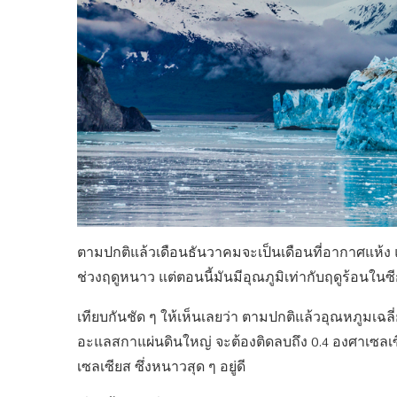
ตามปกติแล้วเดือนธันวาคมจะเป็นเดือนที่อากาศแห้ง 
ช่วงฤดูหนาว แต่ตอนนี้มันมีอุณภูมิเท่ากับฤดูร้อนใน
เทียบกันชัด ๆ ให้เห็นเลยว่า ตามปกติแล้วอุณหภูมเฉลี
อะแลสกาแผ่นดินใหญ่ จะต้องติดลบถึง 0.4 องศาเซลเซียส แล
เซลเซียส ซึ่งหนาวสุด ๆ อยู่ดี