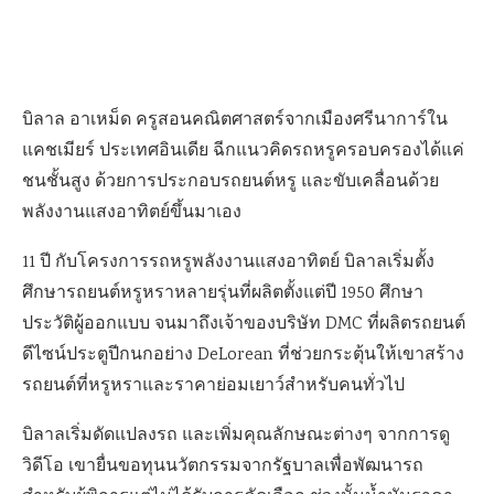
บิลาล อาเหม็ด ครูสอนคณิตศาสตร์จากเมืองศรีนาการ์ใน
แคชเมียร์ ประเทศอินเดีย ฉีกแนวคิดรถหรูครอบครองได้แค่
ชนชั้นสูง ด้วยการประกอบรถยนต์หรู และขับเคลื่อนด้วย
พลังงานแสงอาทิตย์ขึ้นมาเอง
11 ปี กับโครงการรถหรูพลังงานแสงอาทิตย์ บิลาลเริ่มตั้ง
ศึกษารถยนต์หรูหราหลายรุ่นที่ผลิตตั้งแต่ปี 1950 ศึกษา
ประวัติผู้ออกแบบ จนมาถึงเจ้าของบริษัท DMC ที่ผลิตรถยนต์
ดีไซน์ประตูปีกนกอย่าง DeLorean ที่ช่วยกระตุ้นให้เขาสร้าง
รถยนต์ที่หรูหราและราคาย่อมเยาว์สำหรับคนทั่วไป
บิลาลเริ่มดัดแปลงรถ และเพิ่มคุณลักษณะต่างๆ จากการดู
วิดีโอ เขายื่นขอทุนนวัตกรรมจากรัฐบาลเพื่อพัฒนารถ