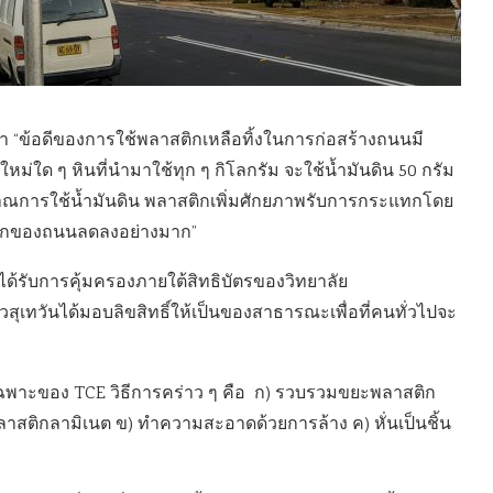
่า “ข้อดีของการใช้พลาสติกเหลือทิ้งในการก่อสร้างถนนมี
ม่ใด ๆ หินที่นำมาใช้ทุก ๆ กิโลกรัม จะใช้น้ำมันดิน 50 กรัม
ิมาณการใช้น้ำมันดิน พลาสติกเพิ่มศักยภาพรับการกระแทกโดย
รสึกของถนนลดลงอย่างมาก”
้รับการคุ้มครองภายใต้สิทธิบัตรของวิทยาลัย
สุเทวันได้มอบลิขสิทธิ์ให้เป็นของสาธารณะเพื่อที่คนทั่วไปจะ
ยเฉพาะของ TCE วิธีการคร่าว ๆ คือ ก) รวบรวมขยะพลาสติก
าสติกลามิเนต ข) ทำความสะอาดด้วยการล้าง ค) หั่นเป็นชิ้น