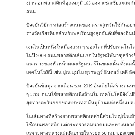
ง) หลอมพลาสติกที่อุณหภูมิ 165 องศาเซลเซียสผสมกับ
ถนน
ปัจจุบันวิธีการก่อสร้างถนนของ ดร.วสุเทวันใช้กัน
รางวัลเกียรติยศสำหรับพลเรือนสูงสุดอันดับสี่ของอินเด
เจนไนเป็นหนึ่งในเมืองแรก ๆ ของโลกที่ปรับเทคโนโล
ในปี 2004 ถนนพลาสติกเส้นแรกในรัฐทมิฬนาฑูสร้างขึ้น
แนวทางของหัวหน้าคณะรัฐมนตรีในขณะนั้น ตั้งแต่นั
เทคโนโลยีนี้ เช่น ปูเน มุมไบ สุราษฎร์ อินดอร์ เดลี ลั
ปัจจุบันข้อมูลจากเดือน ธ.ค. 2019 อินเดียได้สร้าง
ๆ 1 กม. ถนนใช้พลาสติกหนึ่งล้านใบ เทคโนโลยียังไปถึง
สุดทางตะวันออกของประเทศ มีหมู่บ้านแห่งหนึ่งแปล
ในเส้นทางที่สร้างจากพลาสติกเหล่านี้ส่วนใหญ่เป็น
ใช้ถนนพลาสติก แต่กระทรวงคมนาคมและทางหลวงไ
เฉพาะทางหลวงแผ่นดินภายในระยะ 50 กม. ของเขตเ