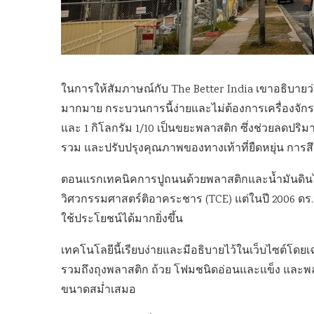
ในการให้สัมภาษณ์กับ The Better India เขาอธิบายว
มากมาย กระบวนการนี้ง่ายและไม่ต้องการเครื่องจักรให
และ 1 กิโลกรัม 1/10 เป็นขยะพลาสติก ซึ่งช่วยลดปร
รวม และปรับปรุงคุณภาพของทางเท้าที่ยืดหยุ่น กา
ตอนแรกเทคนิคการปูถนนด้วยพลาสติกและน้ำมันดินได
วิศวกรรมศาสตร์ติอาคระชาร (TCE) แต่ในปี 2006 ดร.ว
ใช้ประโยชน์ได้มากยิ่งขึ้น
เทคโนโลยีนี้เรียบง่ายและมีอธิบายไว้ในเว็บไซต์โด
รวมถึงถุงพลาสติก ถ้วย โฟมชนิดอ่อนและแข็ง และพล
ขนาดสม่ำเสมอ