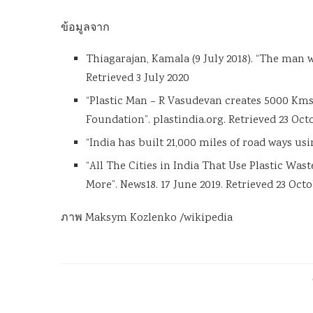
ข้อมูลจาก
Thiagarajan, Kamala (9 July 2018). “The man w
Retrieved 3 July 2020
“Plastic Man – R Vasudevan creates 5000 Kms 
Foundation”. plastindia.org. Retrieved 23 Oct
“India has built 21,000 miles of road ways us
“All The Cities in India That Use Plastic Wa
More”. News18. 17 June 2019. Retrieved 23 Octo
ภาพ Maksym Kozlenko /wikipedia