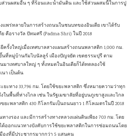
ส่วนผสมอื่น ๆ ที่ร้อนและน้ำมันดิน และใช้ส่วนผสมนี้ในการปู
อย่างแพร่หลายในการสร้างถนนในชนบทของอินเดีย เขาได้รับ
ีย คือรางวัล ปัทมศรี (Padma Shri) ในปี 2018
ยีครั้งใหญ่เมื่อเทศบาลสางแผนสร้างถนนพลาสติก 1,000 กม.
ที่หมู่บ้านกัมไบนัลลูร์ เมืองปัญจยัต เขตธรรมปุรี ตาม
้นมาเทศบาลใหญ่ ๆ ทั้งหมดในอินเดียก็ได้ทดลองใช้
คเนา เป็นต้น
ถนนระยะทาง 33,796 กม. โดยใช้ขยะพลาสติก ซึ่งหมายความว่าทุก
ในพื้นที่ห่างไกล เช่น ในรัฐเมฆาลัยที่อยู่บนภูเขาสูงและไกล
งขยะพลาสติก 430 กิโลกรัมเป็นถนนยาว 1 กิโลเมตรในปี 2018
เส้นทางรอง และมีการสร้างทางหลวงแผ่นดินเพียง 703 กม. โดย
ด้ออกแนวทางบังคับการใช้ขยะพลาสติกในการซ่อมถนนโดย
มืองที่มีประชากรมากกว่า 5 แสนคน