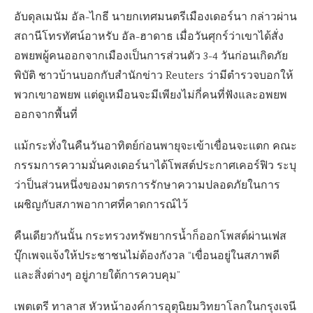
อับดุลเมนัม อัล-ไกธี นายกเทศมนตรีเมืองเดอร์นา กล่าวผ่าน
สถานีโทรทัศน์อาหรับ อัล-ฮาดาธ เมื่อวันศุกร์ว่าเขาได้สั่ง
อพยพผู้คนออกจากเมืองเป็นการส่วนตัว 3-4 วันก่อนเกิดภัย
พิบัติ ชาวบ้านบอกกับสำนักข่าว Reuters ว่ามีตำรวจบอกให้
พวกเขาอพยพ แต่ดูเหมือนจะมีเพียงไม่กี่คนที่ฟังและอพยพ
ออกจากพื้นที่
แม้กระทั่งในคืนวันอาทิตย์ก่อนพายุจะเข้าเขื่อนจะแตก คณะ
กรรมการความมั่นคงเดอร์นาได้โพสต์ประกาศเคอร์ฟิว ระบุ
ว่าป็นส่วนหนึ่งของมาตรการรักษาความปลอดภัยในการ
เผชิญกับสภาพอากาศที่คาดการณ์ไว้
คืนเดียวกันนั้น กระทรวงทรัพยากรน้ำก็ออกโพสต์ผ่านเฟส
บุ๊กเพจแจ้งให้ประชาชนไม่ต้องกังวล “เขื่อนอยู่ในสภาพดี
และสิ่งต่างๆ อยู่ภายใต้การควบคุม”
เพตเตรี ทาลาส หัวหน้าองค์การอุตุนิยมวิทยาโลกในกรุงเจนี