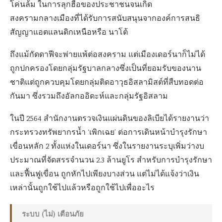
โค่นล้ม ในการลุกฮือของประชาชนจนเกิด
สงครามกลางเมืองที่ได้รับการสนับสนุนจากองค์การสนธิ
สัญญาแอตแลนติกเหนือหรือ นาโต้
ถึงแม้กัดดาฟีจะพ่ายแพ้ต่อสงคราม แต่เมืองเดอร์นาก็ไม่ได้
ถูกปกครองโดยกลุ่มรัฐบาลกลางซึ่งเป็นที่ยอมรับของนาน
ชาติแต่ถูกควบคุมโดยกลุ่มติดอาวุธอิสลามิสต์ที่สืบทอดต่อ
กันมา ซึ่งรวมถึงอัลกออิดะห์และกลุ่มรัฐอิสลาม
ในปี 2564 สำนักงานตรวจเงินแผ่นดินของลิเบียได้รายงานว่า
กระทรวงทรัพยากรน้ำ ‘เพิกเฉย’ ต่อการเดินหน้าบำรุงรักษา
เขื่อนหลัก 2 ทั้งแห่งในเดอร์นา ซึ่งในรายงานระบุเพิ่มว่างบ
ประมาณที่จัดสรรจำนวน 2.3 ล้านยูโร สำหรับการบำรุงรักษา
และฟื้นฟูเขื่อน ถูกหักไปเพียงบางส่วน แต่ไม่ได้แจ้งว่าเงิน
เหล่านั้นถูกใช้ไปแล้วหรือถูกใช้ไปเพื่ออะไร
ระบบ (ไม่) เตือนภัย