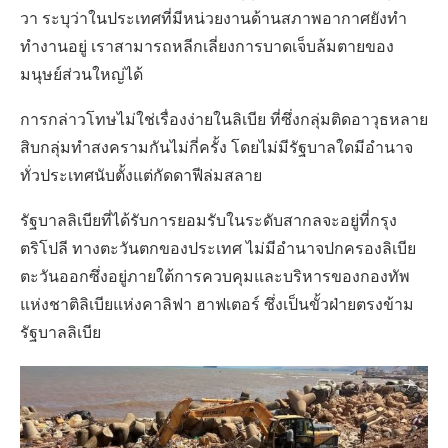
วา ระบุว่าในประเทศที่มีหน่วยงานด้านสภาพอากาศยังทำ
ทำงานอยู่ เราสามารถหลีกเลี่ยงการบาดเจ็บล้มตายของ
มนุษย์ส่วนใหญ่ได้
การกล่าวโทษไม่ใช่เรื่องง่ายในลิเบีย ที่ซึ่งกลุ่มติดอาวุธหลาย
สิบกลุ่มทำสงครามกันไม่กี่ครั้ง โดยไม่มีรัฐบาลใดมีอำนาจ
ทั่วประเทศนับตั้งแต่กัดดาฟีล่มสลาย
รัฐบาลลิเบียที่ได้รับการยอมรับในระดับสากลจะอยู่ที่กรุง
ตริโปลี ทางตะวันตกของประเทศ ไม่มีอำนาจปกครองลิเบีย
ตะวันออกซึ่งอยู่ภายใต้การควบคุมและบริหารของกองทัพ
แห่งชาติลิเบียแห่งคาลิฟา ฮาฟเตอร์ ซึ่งเป็นขั้วฝ่ายตรงข้าม
รัฐบาลลิเบีย