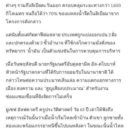
ต่างๆ รวมถึงลิเบียตะวันออก ครอบคลุมระยะทางกว่า 1,600
กิโลเมตร จนถือได้ว่า 70% ของแหล่งน้ำจืดในลิเบียมาจาก
โครงการดังกล่าว
แต่นับตั้งแต่กัดดาฟีล่มสลาย ประเทศถูกแบ่งออกเปน 2 ฝั่ง
และปกครองด้วย 2 ขั้วอำนาจ ที่ใช้กลไกความมั่งคั่งของ
ทรัพยากร ‘น้ำมัน’ เป็นตัวแข่งขันในการควบคุมการบริหาร
เมื่อวันพฤหัสบดี นายกรัฐมนตรีอับดุลฮามิด อัล-ดไบบาห์
หัวหน้ารัฐบาลกลางที่ได้รับการยอมรับในนานาชาติ ได้
กล่าวโทษต่อความประมาทเลินเล่อ ความแตกแยกทางการ
เมือง สงคราม และ “สูญเสียงบประมาณ” สำหรับงาน
ซ่อมแซมเขื่อนที่ยังจัดการไม่เสร็จ
ยูเซฟ อัลฟคาครี ครูประวัติศาสตร์ วัย 63 ปี เล่าให้ฟังถึง
เหตุการณ์วันนั้นว่าเมื่อน้ำเริ่มไหลเข้าบ้าน ตัวเขา ลูกชายทั้ง
สองและพร้อมภรรยาหนีขึ้นไปบนหลังคา ในขณะนั้นน้ำไหล