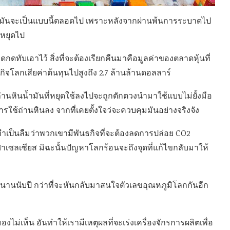
มันจะเป็นแบบนี้ตลอดไป เพราะหลังจากผ่านพ้นการระบาดไป
งหยุดไป
ับเอาไว้ สิ่งที่จะต้องเรียกคืนมาคือมูลค่าของตลาดหุ้นที่
จโลกเสียค่าต้นทุนไปสูงถึง 2.7 ล้านล้านดอลลาร์
หินน้ำมันที่หยุดใช้ลงไปจะถูกตักตวงนำมาใช้แบบไม่ยั้งมือ
ช้ถ่านหินลง จากที่เคยตั้งใจว่จะควบคุมมันอย่างจริงจัง
ทำเป็นลืมว่าพวกเขามีพันธกิจที่จะต้องลดการปล่อย CO2
 องศาเซลเซียส มิฉะนั้นปัญหาโลกร้อนจะถึงจุดที่แก้ไขกลับมาให้
นานนับปี กว่าที่จะหันกลับมาสนใจตัวเลขอุณหภูมิโลกกันอีก
ม่เห็น อันทำให้เรามีเหตุผลที่จะเร่งเครื่องจักรการผลิตเพื่อ