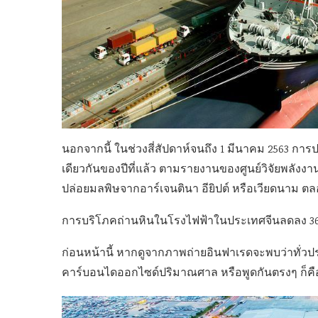
นอกจากนี้ ในช่วงสี่สัปดาห์จนถึง 1 มีนาคม 2563 การ
เดียวกันของปีที่แล้ว ตามรายงานของศูนย์วิจัยพลังงา
ปล่อยมลพิษจากอาร์เจนตินา อียิปต์ หรือเวียดนาม ตลอด
การบริโภคถ่านหินในโรงไฟฟ้าในประเทศจีนลดลง 36%
ก่อนหน้านี้ หากดูจากภาพถ่ายอินฟาเรดจะพบว่าทั่ว
คาร์บอนไดออกไซด์ปริมาณศาล หรือพูดกันตรงๆ ก็คือม