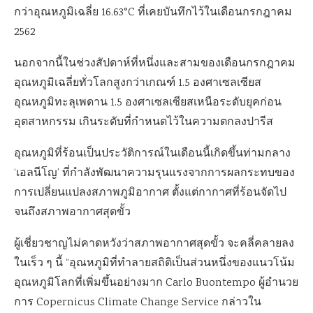
กว่าอุณหภูมิเฉลี่ย 16.63°C ที่เคยบันทึกไว้ในเดือนกรกฎาคม
2562
นอกจากนี้ในช่วงสัปดาห์ที่หนึ่งและสามของเดือนกรกฎาคม
อุณหภูมิเฉลี่ยทั่วโลกสูงกว่าเกณฑ์ 1.5 องศาเซลเซียส
อุณหภูมิทะลุเพดาน 1.5 องศาเซลเซียสเหนือระดับยุคก่อน
อุตสาหกรรม เกินระดับที่กำหนดไว้ในความตกลงปารีส
อุณหภูมิที่ร้อนเป็นประวัติการณ์ในเดือนนี้เกิดขึ้นท่ามกลาง
‘เอลนีโญ’ ที่กำลังพัฒนาความรุนแรงจากการผลกระทบของ
การเปลี่ยนแปลงสภาพภูมิอากาศ ตั้งแต่กากาศที่ร้อนจัดไป
จนถึงสภาพอากาศสุดขั้ว
ผู้เชี่ยวชาญไม่คาดหวังว่าสภาพอากาศสุดขั้ว จะคลี่คลายลง
ในเร็ว ๆ นี้ “อุณหภูมิที่ทำลายสถิติเป็นส่วนหนึ่งของแนวโน้ม
อุณหภูมิโลกที่เพิ่มขึ้นอย่างมาก Carlo Buontempo ผู้อำนวย
การ Copernicus Climate Change Service กล่าวใน