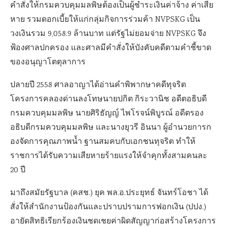
คำสั่งให้กรมควบคุมมลพิษต้องเป็นผู้ชำระเงินค่าจ้าง ค่าเสีย
หาย รวมดอกเบี้ยให้แก่กลุ่มกิจการร่วมค้า NVPSKG เป็น
วงเงินรวม 9,058.9 ล้านบาท แต่รัฐไม่ยอมจ่าย NVPSKG จึง
ฟ้องศาลปกครอง และศาลมีคำสั่งให้บังคับคดีตามคำชี้ขาด
ของอนุญาโตตุลาการ
ปลายปี 2558 ศาลอาญาได้อ่านคำพิพากษาคดีทุจริต
โครงการคลองด่านลงโทษนายปกิต กิระวานิช อดีตอธิบดี
กรมควบคุมมลพิษ นายศิริธัญญ์ ไพโรจน์พิบูรณ์ อดีตรอง
อธิบดีกรมควบคุมมลพิษ และนางยุวรี อินนา ผู้อำนวยการก
องจัดการคุณภาพน้ำ ฐานสมคบกับเอกชนทุจริต ทำให้
ราชการได้รับความเสียหายร้ายแรงให้จำคุกทั้งสามคนละ
20 ปี
มาถึงสมัยรัฐบาล (คสช.) ยุค พล.อ.ประยุทธ์ จันทร์โอชา ได้
สั่งให้สำนักงานป้องกันและปราบปรามการฟอกเงิน (ปปง.)
อายัดสิทธิเรียกร้องเงินชดเชยค่าผิดสัญญาก่อสร้างโครงการ