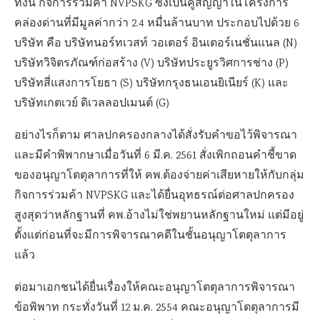
ทั้งนี้ กิจการร่วมค้า NVPSKG ซึ่งเป็นคู่สัญญาในโครงการ
คล่องด่านที่มีมูลค่ากว่า 2.4 หมื่นล้านบาท ประกอบไปด้วย 6
บริษัท คือ บริษัทนอร์ทเวสท์ วอเตอร์ อินเตอร์เนชั่นแนล (N)
บริษัทวิจิตรภัณฑ์ก่อสร้าง (V) บริษัทประยูรวิศการช่าง (P)
บริษัทสี่แสงการโยธา (S) บริษัทกรุงธนเอนยิเนียร์ (K) และ
บริษัทเกตเวย์ ดิเวลลอปเมนต์ (G)
อย่างไรก็ตาม ศาลปกครองกลางได้สั่งรับคำขอไว้พิจารณา
และมีคำพิพากษาเมื่อวันที่ 6 มี.ค. 2561 สั่งเพิกถอนคำชี้ขาด
ของอนุญาโตตุลาการที่ให้ คพ.ต้องจ่ายค่าเสียหายให้กับกลุ่ม
กิจการร่วมค้า NVPSKG และได้ยื่นอุทธรณ์ต่อศาลปกครอง
สูงสุดว่าหลักฐานที่ คพ.อ้างไม่ใช่พยานหลักฐานใหม่ แต่มีอยู่
ตั้งแต่ก่อนที่จะมีการพิจารณาคดีในชั้นอนุญาโตตุลาการ
แล้ว
ต่อมาเอกชนได้ยื่นเรื่องให้คณะอนุญาโตตุลาการพิจารณา
ข้อพิพาท กระทั่งวันที่ 12 ม.ค. 2554 คณะอนุญาโตตุลาการมี