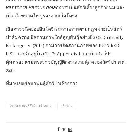
𝘗𝘢𝘯𝘵𝘩𝘦𝘳𝘢 𝘗𝘢𝘳𝘥𝘶𝘴 𝘥𝘦𝘭𝘢𝘤𝘰𝘶𝘳𝘪 เป็นสัตว์เลี้ยงลูกด้วยนม และ
เป็นเสือขนาดใหญ่รองจากเสือโคร่ง
เสือดาวชนิดย่อยอินโดจีน สถานภาพตามกฎหมายเป็นสัตว์
ป่าคุ้มครอง มีสถานภาพใกล้สูญพันธุ์อย่างยิ่ง CR: Critically
Endangered (2019) ตามการจัดสถานภาพของ IUCN RED
LIST และจัดอยู่ใน CITES Appendix l และเป็นสัตว์ป่า
คุ้มครอง ตามพระราชบัญญัติสงวนและคุ้มครองสัตว์ป่า พ.ศ.
2535
ที่มา: เขตรักษาพันธุ์สัตว์ป่าเชียงดาว
เขตรักษาพันธุ์สัตว์ป่าเชียงดาว
เสือดาว