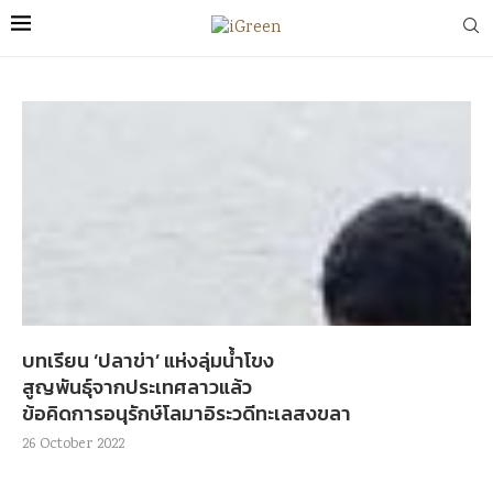
บทเรียน ‘ปลาข่า’ แห่งลุ่มน้ำโขง
สูญพันธุ์จากประเทศลาวแล้ว
ข้อคิดการอนุรักษ์โลมาอิระวดีทะเลสงขลา
26 October 2022