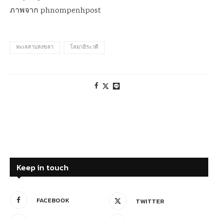
ภาพจาก phnompenhpost
ทะเลสาบสงขลา
โลมาอิระวดี
Keep in touch
FACEBOOK
TWITTER