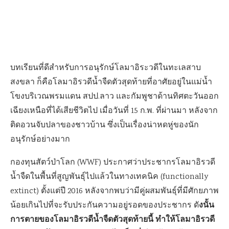
บทเรียนที่ดีสำหรับการอนุรักษ์โลมาอิระวดีในทะเลสาบ
สงขลา ก็คือโลมาอิรวดีน้ำจืดตัวสุดท้ายที่อาศัยอยู่ในแม่น้ำ
โขงบริเวณพรมแดน สปป.ลาว และกัมพูชาด้านทิศตะวันออก
เฉียงเหนือที่ได้เสียชีวิตไป เมื่อวันที่ 15 ก.พ. ที่ผ่านมา หลังจาก
ติดอวนจับปลาของชาวบ้าน ซึ่งเป็นเรื่องน่าหดหู่ของนัก
อนุรักษ์อย่างมาก
กองทุนสัตว์ป่าโลก (WWF) ประกาศว่าประชากรโลมาอิรวดี
น้ำจืดในพื้นที่สูญพันธุ์ไปแล้วในทางเทคนิค (functionally
extinct) ตั้งแต่ปี 2016 หลังจากพบว่ามีคู่ผสมพันธุ์ที่มีศักยภาพ
งนั้น
น้อยเกินไปที่จะรับประกันความอยู่รอดของประชากร ดั
การตายของโลมาอิรวดีน้ำจืดตัวสุดท้ายนี้ ทำให้โลมาอิรวดี