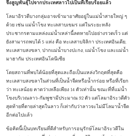
จึงสูญพันธุ์ไปจากประเทศลาวไปเป็นที่เรียบร้อยแล้ว
โลมาอิรวดีบางกลุ่มอาจเข้ามาอาศัยอยู่ในแม่น้ำสายใหญ่ ๆ
ด้วย เช่น แม่น้ำโขง ทะเลสาบเขมร แต่ในระยะหลัง
ประชากรตามแหล่งแม่น้ำเหล่านี้ลดหายไปอย่างรวดเร็ว แต่
ยังสามารถพบได้ 5 แห่ง คือ ทะเลสาบจิลิกา ประเทศอินเดีย,
ทะเลสาบสงขลา, ปากแม่น้ำบางปะกง, แม่น้ำโขง และแม่น้ำ
มาฮากัม ประเทศอินโดนีเซีย
โดยสถานที่พบได้น้อยที่สุดและถือเป็นแหล่งวิกฤตที่สุดคือ
ทะเลสาบสงขลาในส่วนที่เป็นน้ำจืดหรือน้ำกร่อย หรือที่เรียก
ว่า ทะเลน้อย คาดว่าเหลือเพียง 14 ตัวเท่านั้น ขณะที่ที่แม่น้ำ
โขงบริเวณลาว-กัมพูชามีประมาณ 92 ตัว แต่โลมาอิระวดีตัว
สุดท้ายที่ตายล่าสุดในลาว ก็เท่ากับว่าลาวจะไม่มีโลมาน้ำจืด
อีกต่อไปแล้ว
ข้อคิดนี้เป็นบทเรียนที่ดีสำหรับการอนุรักษ์โลมาอิระวดีใน