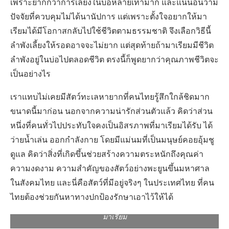
เพราะยากกว่าการเลี้ยงในบ่อหลายเท่ามาก และแน่นอนว่ามี
ปัจจัยที่ควบคุมไม่ได้นานัปการ แต่เพราะตั้งใจอยากให้มา
เรียมได้มีโอกาสกลับไปใช้ชีวิตตามธรรมชาติ จึงเลือกวิธีนี้
ลำพังเลี้ยงให้รอดอาจจะไม่ยาก แต่สุดท้ายถ้ามาเรียมมีชีวิต
ลำพังอยู่ในบ่อไปตลอดชีวิต ตรงนี้ก็พูดยากว่าคุณภาพชีวิตจะ
เป็นอย่างไร
เราแทบไม่เคยมีสัตว์ทะเลหายากที่คนไทยรู้สึกใกล้ชิดมาก
ขนาดนี้มาก่อน นอกจากความน่ารักส่วนตัวแล้ว คิดว่าส่วน
หนึ่งที่คนทั่วไปประทับใจคงเป็นอิสรภาพที่มาเรียมได้รับ ได้
ว่ายน้ำเล่น ออกกำลังกาย โดยมีแม่นมที่เป็นมนุษย์คอยอุ้มชู
ดูแล คิดว่าสิ่งที่เกิดขึ้นช่วยสร้างความตระหนักถึงคุณค่า
ความงดงาม ความสำคัญของสัตว์อย่างพะยูนขึ้นมหาศาล
ในสังคมไทย และนี่คือสัตว์ที่มีอยู่จริงๆ ในประเทศไทย ที่คน
ไทยต้องช่วยกันหาทางปกป้องรักษาเอาไว้ให้ได้
มาเรียม