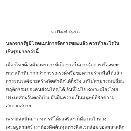
เมืองไทยต้องมีมาตรการที่เด็ดขาดในการจัดการเรื่องขยะ
พลาสติกที่มากกว่าการรณรงค์หรือขอความร่วมมือได้แล้ว
การรณรงค์ช่วยสร้างจิตสำนึกได้ก็จริง แต่ไม่สามารถเปลี่ยน
พฤติกรรมของคนส่วนใหญ่ได้ อันนี้ไม่ใช่เฉพาะเมืองไทย
ประเทศตะวันตกก็เป็น มันฝืนความเป็นมนุษย์ที่รักความ
สะดวกสบาย
เพราะฉะนั้นมาตรการที่ได้ผลจริง ๆ ก็คือ กลไกทาง
เศรษฐศาสตร์ เราต้องคิดต้นทุนทางสิ่งแวดล้อมของพลาสติก
ด้วย และที่ง่ายที่สุดก็คือต้องทำให้พลาสติกแบบใช้แล้วทิ้ง
ไม่ใช่ของฟรี ถุงพลาสติก แก้วพลาสติก หลอดพลาสติก ถ้า
อยากให้คนเลิกใช้ หรือลดใช้อย่างมีนัยสำคัญจริง ๆ ก็คือเก็บ
เงิน ตัวเลขที่ทางจุฬาฯ ทดลองเก็บคือถุงละ 2 บาท ซึ่งส่วนตัว
ก็คิดว่าเป็นราคาที่เหมาะสม เมื่อพลาสติกพวกนี้ไม่ใช่ของฟรี
คนก็จะใช้เท่าที่จำเป็น เพราะฉะนั้นถึงเวลาเก็บเงินค่าถุง