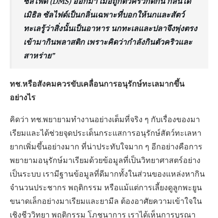
ซัลไฟด์ (DMS) ออกมา เมื่อถูกตัวคริวกัดกิน กลิ่นได
เมิธิล ซัลไฟด์เป็นกลิ่นเฉพาะที่บอกให้นกและสัตว์
ทะเลรู้ว่าสิ่งนั้นเป็นอาหาร นกทะเลและปลาจึงพุ่งตรง
เข้ามากินพลาสติก เพราะคิดว่ากำลังกินตัวคริวและ
สาหร่าย”
ทช.หรือสังคมควรขับเคลื่อนการอนุรักษ์ทะเลมากขึ้น
อย่างไร
คิดว่า ทช.พยายามทำงานอย่างเต็มที่จริง ๆ กับเรื่องของมา
เรียมและได้ช่วยจุดประเด็นกระแสการอนุรักษ์สัตว์ทะเลหา
ยากเพิ่มขึ้นอย่างมาก ที่น่าประทับใจมาก ๆ อีกอย่างคือการ
พยายามอนุรักษ์มาเรียมด้วยข้อมูลที่เป็นวิทยาศาสตร์อย่าง
เป็นระบบ เรามีฐานข้อมูลที่ดีมากทั้งในส่วนของแหล่งหากิน
จำนวนประชากร พฤติกรรม หรือแม้แต่การเลี้ยงดูลูกพะยูน
ขนาดเล็กอย่างมาเรียมและยามีล ต้องอาศัยความเข้าใจใน
เชิงชีววิทยา พฤติกรรม โภชนาการ เราได้เห็นการบูรณา