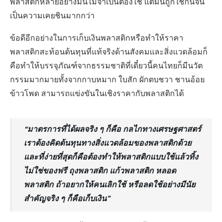
ข้าวโพด สามารถแข่งขันในเชิงราคากับพลาสติกได้
“มาตรการที่ได้ผลจริง ๆ ก็คือ กลไกทางเศรษฐศาสตร์
เราต้องคิดต้นทุนทางสิ่งแวดล้อมของพลาสติกด้วย
และที่ง่ายที่สุดก็คือต้องทำให้พลาสติกแบบใช้แล้วทิ้ง
ไม่ใช่ของฟรี ถุงพลาสติก แก้วพลาสติก หลอด
พลาสติก ถ้าอยากให้คนเลิกใช้ หรือลดใช้อย่างมีนัย
สำคัญจริง ๆ ก็คือเก็บเงิน”
ในส่วนของโรดแมปนั้นดีอยู่แล้วกับการตั้งเป้าในการยกเลิก
พลาสติกแบบใช้แล้วทิ้ง 7 ประเภท ไมโครบีด แคปซีลขวดน้ำ
กับผลิตภัณฑ์พลาสติกแบบ Oxo บอกว่าจะเลิกปีนี้ และ
กำหนดว่า ถุงพลาสติกแบบบาง หลอดพลาสติก แก้วพลาสติก
และโฟม จะเลิกภายในปี ปี พ.ศ. 2565 หรืออีก 2 ปีกว่า แต่
อยากตั้งข้อสังเกตว่าเรามีการตั้งเป้าว่าจะยกเลิกพลาสติก
เหล่านี้ แต่ยังไม่เห็นมาตรการรองรับในการปรับเปลี่ยนเท่า