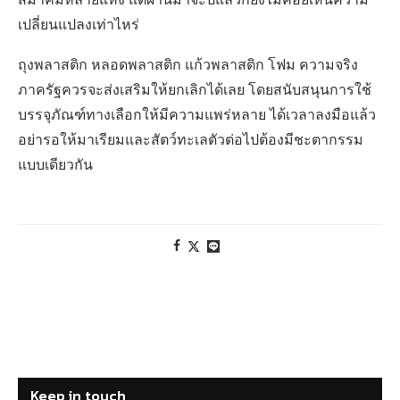
แบบเดียวกัน
Keep in touch
FACEBOOK
TWITTER
INSTAGRAM
YOUTUBE
EMAIL
LINE